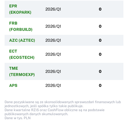
EPR
2026/Q1
0
(EKOPARK)
FRB
2026/Q1
0
(FORBUILD)
AZC (AZTEC)
2026/Q1
0
ECT
2026/Q1
0
(ECO5TECH)
TME
2026/Q1
0
(TERMOEXP)
APS
2026/Q1
0
Dane pozyskiwane są ze skonsolidowanych sprawozdań finansowych lub
jednostkowych, jeśli spółka tylko takie publikuje.
Dane kwartalne RZiS oraz CashFlow obliczne są na podstawie
publikowanych danych skumulowanych.
Dane w tys. PLN