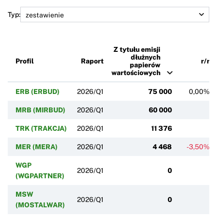
Typ:
Z tytułu emisji
dłużnych
Profil
Raport
r/r
papierów
wartościowych
ERB (ERBUD)
2026/Q1
75 000
0,00%
MRB (MIRBUD)
2026/Q1
60 000
TRK (TRAKCJA)
2026/Q1
11 376
MER (MERA)
2026/Q1
4 468
-3,50%
WGP
2026/Q1
0
(WGPARTNER)
MSW
2026/Q1
0
(MOSTALWAR)