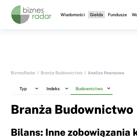
Wiadomości
Giełda
Fundusze
Wa
BiznesRadar
Branża Budownictwo
Analiza finansowa
Typ
Indeks
Budownictwo
Branża Budownictwo
Bilans: Inne zobowiązania