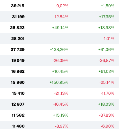
39 215
-0,02%
+1,59%
31 199
-12,84%
+17,35%
28 822
+49,14%
+18,98%
28 201
-1,01%
27 729
+138,26%
+61,06%
19 049
-26,09%
-36,87%
16 862
+10,45%
+61,02%
15 860
+150,95%
-25,14%
15 410
-21,13%
-11,70%
12 607
-16,45%
+18,03%
11 582
+15,19%
-37,83%
11 480
-8,97%
-6,90%