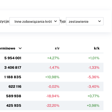
zycja:
Typ:
terminowe
r/r
k/k
5 954 001
+4,27%
+1,01%
3 406 817
-1,47%
-1,33%
1 188 835
+10,98%
-5,36%
622 116
-0,02%
-3,40%
589 938
-18,94%
+0,77%
425 935
-22,20%
+0,98%