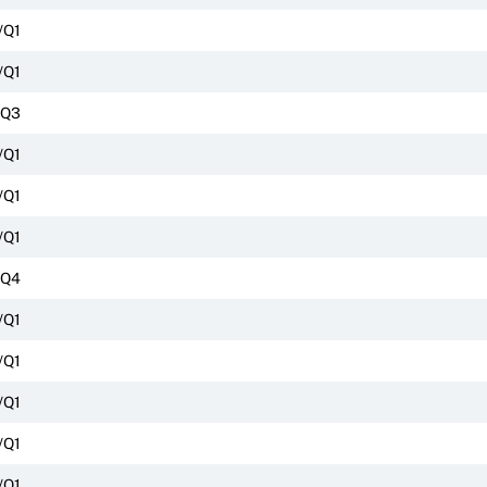
/Q1
/Q1
/Q3
/Q1
/Q1
/Q1
/Q4
/Q1
/Q1
/Q1
/Q1
/Q1