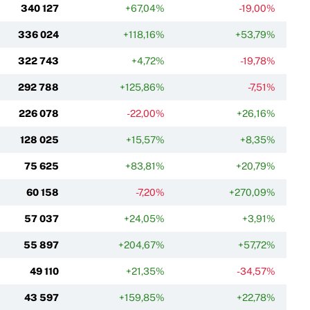
340 127
+67,04%
-19,00%
336 024
+118,16%
+53,79%
322 743
+4,72%
-19,78%
292 788
+125,86%
-7,51%
226 078
-22,00%
+26,16%
128 025
+15,57%
+8,35%
75 625
+83,81%
+20,79%
60 158
-7,20%
+270,09%
57 037
+24,05%
+3,91%
55 897
+204,67%
+57,72%
49 110
+21,35%
-34,57%
43 597
+159,85%
+22,78%