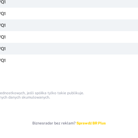
/Q1
/Q1
/Q1
/Q1
/Q1
/Q1
nostkowych, jeśli spółka tylko takie publikuje.
anych danych skumulowanych.
Biznesradar bez reklam?
Sprawdź BR Plus