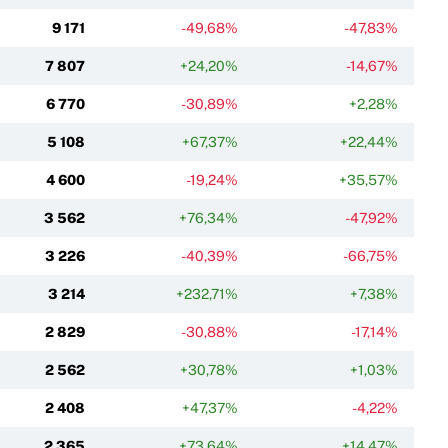
9 171
-49,68%
-47,83%
7 807
+24,20%
-14,67%
6 770
-30,89%
+2,28%
5 108
+67,37%
+22,44%
4 600
-19,24%
+35,57%
3 562
+76,34%
-47,92%
3 226
-40,39%
-66,75%
3 214
+232,71%
+7,38%
2 829
-30,88%
-17,14%
2 562
+30,78%
+1,03%
2 408
+47,37%
-4,22%
2 365
+73,64%
+14,47%