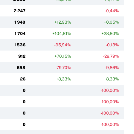
2 247
-0,44%
1 948
+12,93%
+0,05%
1 704
+104,81%
+28,80%
1 536
-95,94%
-0,13%
912
+70,15%
-29,79%
658
-79,70%
-9,86%
26
+8,33%
+8,33%
0
-100,00%
0
-100,00%
0
-100,00%
0
-100,00%