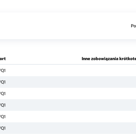
Po
ort
Inne zobowiązania krótko
/Q1
/Q1
/Q1
/Q1
/Q1
/Q1