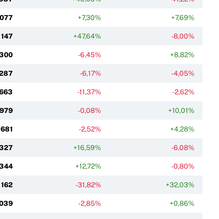
 077
+7,30%
+7,69%
 147
+47,64%
-8,00%
 300
-6,45%
+8,82%
 287
-6,17%
-4,05%
 663
-11,37%
-2,62%
 979
-0,08%
+10,01%
 681
-2,52%
+4,28%
 327
+16,59%
-6,08%
 344
+12,72%
-0,80%
 162
-31,82%
+32,03%
 039
-2,85%
+0,86%