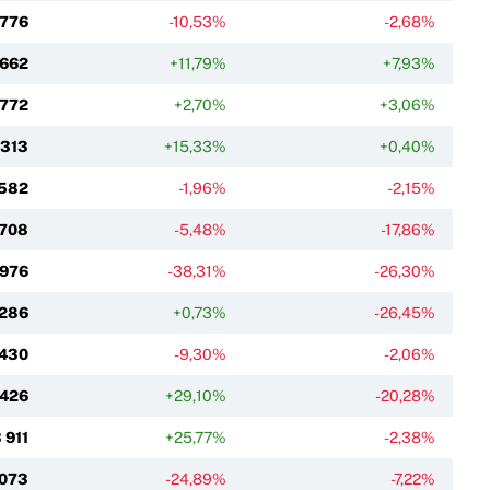
 776
-10,53%
-2,68%
662
+11,79%
+7,93%
 772
+2,70%
+3,06%
 313
+15,33%
+0,40%
 582
-1,96%
-2,15%
708
-5,48%
-17,86%
 976
-38,31%
-26,30%
286
+0,73%
-26,45%
 430
-9,30%
-2,06%
 426
+29,10%
-20,28%
 911
+25,77%
-2,38%
 073
-24,89%
-7,22%