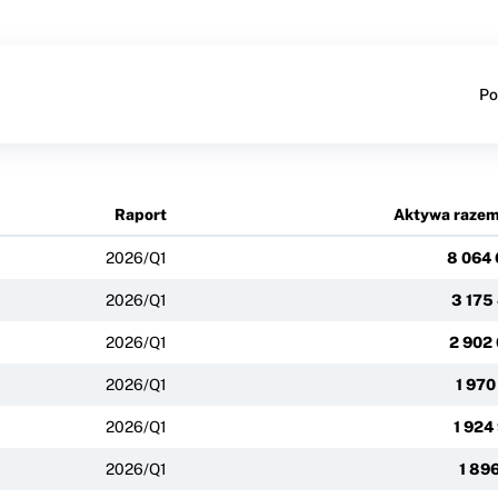
Po
Raport
Aktywa raze
2026/Q1
8 064
2026/Q1
3 175
2026/Q1
2 902
2026/Q1
1 970
2026/Q1
1 924
2026/Q1
1 896