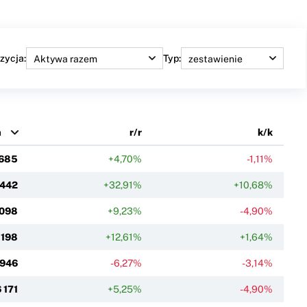
zycja:
Typ:
m
r/r
k/k
 685
+4,70%
-1,11%
 442
+32,91%
+10,68%
 098
+9,23%
-4,90%
 198
+12,61%
+1,64%
 946
-6,27%
-3,14%
 171
+5,25%
-4,90%