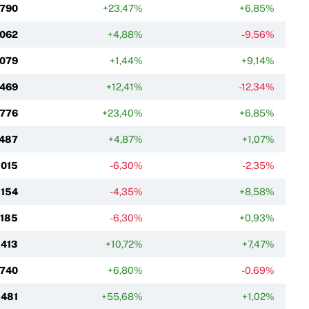
 790
+23,47%
+6,85%
 062
+4,88%
-9,56%
 079
+1,44%
+9,14%
 469
+12,41%
-12,34%
 776
+23,40%
+6,85%
 487
+4,87%
+1,07%
 015
-6,30%
-2,35%
 154
-4,35%
+8,58%
 185
-6,30%
+0,93%
 413
+10,72%
+7,47%
 740
+6,80%
-0,69%
 481
+55,68%
+1,02%