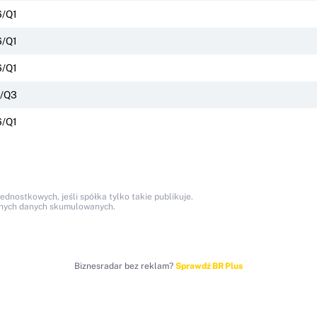
/Q1
/Q1
/Q1
/Q3
/Q1
nostkowych, jeśli spółka tylko takie publikuje.
anych danych skumulowanych.
Biznesradar bez reklam?
Sprawdź BR Plus