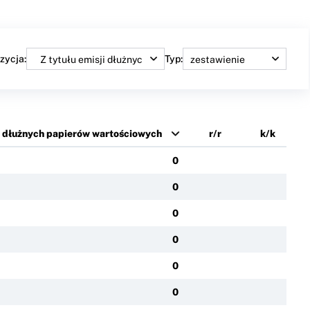
zycja:
Typ:
ji dłużnych papierów wartościowych
r/r
k/k
0
0
0
0
0
0