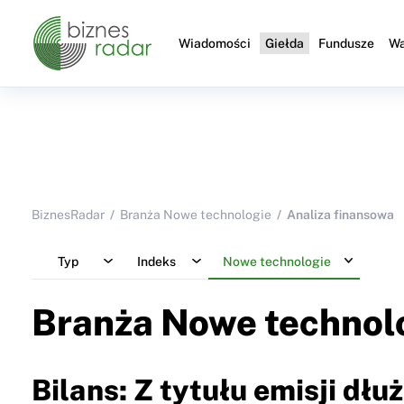
Wiadomości
Giełda
Fundusze
Wa
BiznesRadar
Branża Nowe technologie
Analiza finansowa
Typ
Indeks
Nowe technologie
Branża Nowe technol
Bilans: Z tytułu emisji dł