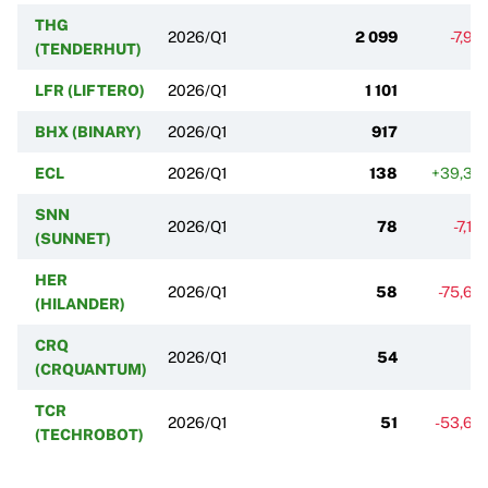
THG
2026/Q1
2 099
-7,9
(TENDERHUT)
LFR (LIFTERO)
2026/Q1
1 101
BHX (BINARY)
2026/Q1
917
ECL
2026/Q1
138
+39,39
SNN
2026/Q1
78
-7,1
(SUNNET)
HER
2026/Q1
58
-75,6
(HILANDER)
CRQ
2026/Q1
54
(CRQUANTUM)
TCR
2026/Q1
51
-53,64
(TECHROBOT)