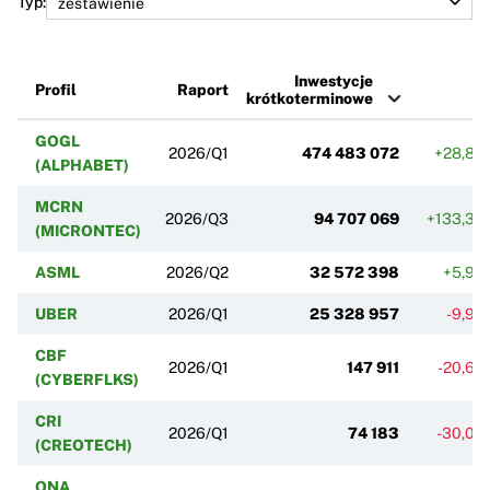
Typ:
Inwestycje
Profil
Raport
r
krótkoterminowe
GOGL
2026/Q1
474 483 072
+28,80
(ALPHABET)
MCRN
2026/Q3
94 707 069
+133,38
(MICRONTEC)
ASML
2026/Q2
32 572 398
+5,93
UBER
2026/Q1
25 328 957
-9,95
CBF
2026/Q1
147 911
-20,64
(CYBERFLKS)
CRI
2026/Q1
74 183
-30,04
(CREOTECH)
QNA