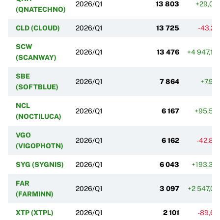
2026/Q1
13 803
+29,02
(QNATECHNO)
CLD (CLOUD)
2026/Q1
13 725
-43,2
SCW
2026/Q1
13 476
+4 947,1
(SCANWAY)
SBE
2026/Q1
7 864
+7,96
(SOFTBLUE)
NCL
2026/Q1
6 167
+95,59
(NOCTILUCA)
VGO
2026/Q1
6 162
-42,83
(VIGOPHOTN)
SYG (SYGNIS)
2026/Q1
6 043
+193,35
FAR
2026/Q1
3 097
+2 547,0
(FARMINN)
XTP (XTPL)
2026/Q1
2 101
-89,6