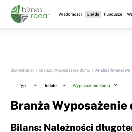
Wiadomości
Giełda
Fundusze
Wa
BiznesRadar
Branża Wyposażenie domu
Analiza finansowa
Typ
Indeks
Wyposażenie domu
Branża Wyposażenie
Bilans: Należności długot