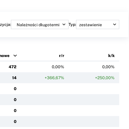
zycja:
Typ:
inowe
r/r
k/k
472
0,00%
0,00%
14
+366,67%
+250,00%
0
0
0
0