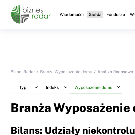
Wiadomości
Giełda
Fundusze
Wa
BiznesRadar
Branża Wyposażenie domu
Analiza finansowa
Typ
Indeks
Wyposażenie domu
Branża Wyposażenie
Bilans: Udziały niekontrol