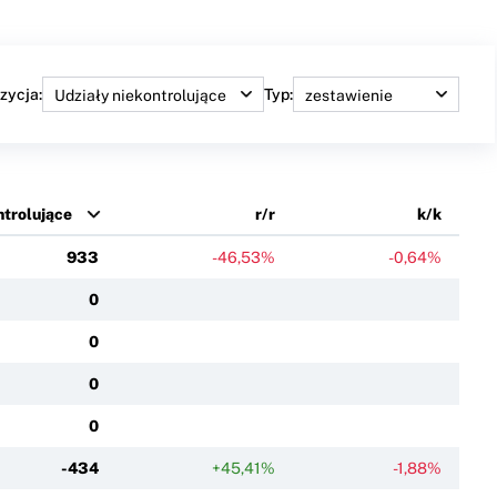
zycja:
Typ:
ntrolujące
r/r
k/k
933
-46,53%
-0,64%
0
0
0
0
-434
+45,41%
-1,88%