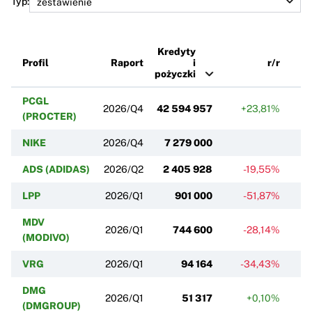
Typ:
Kredyty
Profil
Raport
i
r/r
pożyczki
PCGL
2026/Q4
42 594 957
+23,81%
(PROCTER)
NIKE
2026/Q4
7 279 000
+
ADS (ADIDAS)
2026/Q2
2 405 928
-19,55%
LPP
2026/Q1
901 000
-51,87%
MDV
2026/Q1
744 600
-28,14%
(MODIVO)
VRG
2026/Q1
94 164
-34,43%
+
DMG
2026/Q1
51 317
+0,10%
(DMGROUP)