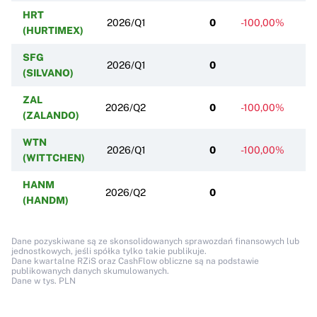
HRT
2026/Q1
0
-100,00%
(HURTIMEX)
SFG
2026/Q1
0
(SILVANO)
ZAL
2026/Q2
0
-100,00%
(ZALANDO)
WTN
2026/Q1
0
-100,00%
(WITTCHEN)
HANM
2026/Q2
0
(HANDM)
Dane pozyskiwane są ze skonsolidowanych sprawozdań finansowych lub
jednostkowych, jeśli spółka tylko takie publikuje.
Dane kwartalne RZiS oraz CashFlow obliczne są na podstawie
publikowanych danych skumulowanych.
Dane w tys. PLN