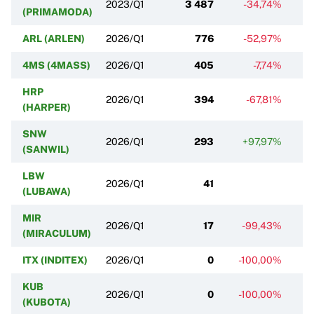
2023/Q1
3 487
-34,74%
(PRIMAMODA)
ARL (ARLEN)
2026/Q1
776
-52,97%
4MS (4MASS)
2026/Q1
405
-7,74%
HRP
2026/Q1
394
-67,81%
(HARPER)
SNW
2026/Q1
293
+97,97%
+
(SANWIL)
LBW
2026/Q1
41
(LUBAWA)
MIR
2026/Q1
17
-99,43%
(MIRACULUM)
ITX (INDITEX)
2026/Q1
0
-100,00%
KUB
2026/Q1
0
-100,00%
(KUBOTA)