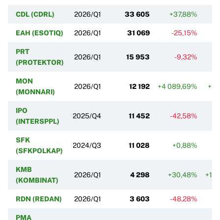
CDL (CDRL)
2026/Q1
33 605
+37,88%
EAH (ESOTIQ)
2026/Q1
31 069
-25,15%
PRT
2026/Q1
15 953
-9,32%
(PROTEKTOR)
MON
2026/Q1
12 192
+4 089,69%
+5 
(MONNARI)
IPO
2025/Q4
11 452
-42,58%
(INTERSPPL)
SFK
2024/Q3
11 028
+0,88%
(SFKPOLKAP)
KMB
2026/Q1
4 298
+30,48%
+14
(KOMBINAT)
RDN (REDAN)
2026/Q1
3 603
-48,28%
PMA