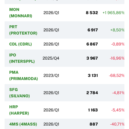
MON
2026/Q1
8 532
+1 965,86%
(MONNARI)
PRT
2026/Q1
6 917
+8,50%
(PROTEKTOR)
CDL (CDRL)
2026/Q1
6 867
-0,89%
IPO
2025/Q4
3 967
-16,96%
(INTERSPPL)
PMA
2023/Q1
3 131
-68,52%
(PRIMAMODA)
SFG
2026/Q1
2 784
-4,81%
(SILVANO)
HRP
2026/Q1
1 163
-5,45%
(HARPER)
4MS (4MASS)
2026/Q1
887
-40,71%