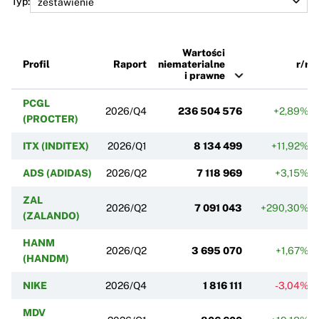
Typ:
Wartości
Profil
Raport
niematerialne
r/r
i prawne
PCGL
2026/Q4
236 504 576
+2,89%
(PROCTER)
ITX (INDITEX)
2026/Q1
8 134 499
+11,92%
ADS (ADIDAS)
2026/Q2
7 118 969
+3,15%
ZAL
2026/Q2
7 091 043
+290,30%
(ZALANDO)
HANM
2026/Q2
3 695 070
+1,67%
(HANDM)
NIKE
2026/Q4
1 816 111
-3,04%
MDV