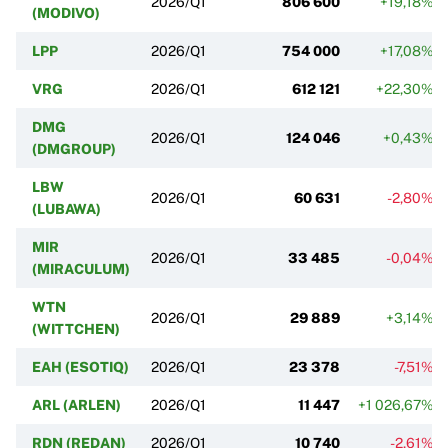
2026/Q1
806 600
+19,18%
(MODIVO)
LPP
2026/Q1
754 000
+17,08%
VRG
2026/Q1
612 121
+22,30%
DMG
2026/Q1
124 046
+0,43%
(DMGROUP)
LBW
2026/Q1
60 631
-2,80%
(LUBAWA)
MIR
2026/Q1
33 485
-0,04%
(MIRACULUM)
WTN
2026/Q1
29 889
+3,14%
(WITTCHEN)
EAH (ESOTIQ)
2026/Q1
23 378
-7,51%
ARL (ARLEN)
2026/Q1
11 447
+1 026,67%
RDN (REDAN)
2026/Q1
10 740
-2,61%