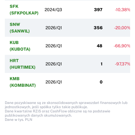
SFK
2024/Q3
397
-10,38%
(SFKPOLKAP)
SNW
2026/Q1
356
-20,00%
(SANWIL)
KUB
2026/Q1
48
-66,90%
(KUBOTA)
HRT
2026/Q1
1
-97,37%
(HURTIMEX)
KMB
2026/Q1
0
(KOMBINAT)
Dane pozyskiwane są ze skonsolidowanych sprawozdań finansowych lub
jednostkowych, jeśli spółka tylko takie publikuje.
Dane kwartalne RZiS oraz CashFlow obliczne są na podstawie
publikowanych danych skumulowanych.
Dane w tys. PLN