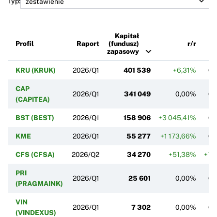
Typ:
Kapitał
Profil
Raport
(fundusz)
r/r
zapasowy
KRU (KRUK)
2026/Q1
401 539
+6,31%
0,
CAP
2026/Q1
341 049
0,00%
0,
(CAPITEA)
BST (BEST)
2026/Q1
158 906
+3 045,41%
0,
KME
2026/Q1
55 277
+1 173,66%
0,
CFS (CFSA)
2026/Q2
34 270
+51,38%
+11
PRI
2026/Q1
25 601
0,00%
0,
(PRAGMAINK)
VIN
2026/Q1
7 302
0,00%
0,
(VINDEXUS)