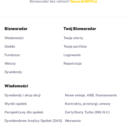
Biznesradar bez reklam?
Sprawdź BR Plus
Biznesradar
Twój Biznesradar
Wiadomości
Twoje alerty
Giełda
Twoje portfele
Fundusze
Logowanie
Waluty
Rejestracja
Dywidendy
Wiadomości
Dywidendy i skup akcji
Nowe emisje, ABB, finansowanie
Wyniki spółek
Kontrakty, przetargi, umowy
Perspektywy dla spółek
Certyfikaty Turbo (ING N.V.)
Dywidendowe Analizy Spółek [DAS]
Wezwania