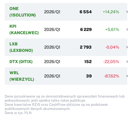
ONE
2026/Q1
6 554
+14,24%
0,
(1SOLUTION)
KPI
2026/Q1
6 229
+5,61%
0,
(KANCELWEC)
LXB
2026/Q1
2 793
-0,04%
0,
(LEXBONO)
DTX (DITIX)
2026/Q1
152
-22,05%
0,
WRL
2026/Q1
39
-87,62%
0,
(WIERZYCL)
Dane pozyskiwane są ze skonsolidowanych sprawozdań finansowych lub
jednostkowych, jeśli spółka tylko takie publikuje.
Dane kwartalne RZiS oraz CashFlow obliczne są na podstawie
publikowanych danych skumulowanych.
Dane w tys. PLN