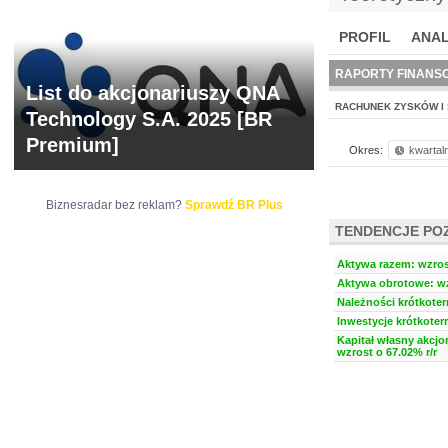
PROFIL
ANAL
NOWE
BR LAB
RAPORTY FINANS
List do akcjonariuszy QNA
RACHUNEK ZYSKÓW I 
Technology S.A. 2025 [BR
Premium]
Okres:
kwartal
Biznesradar bez reklam?
Sprawdź BR Plus
TENDENCJE PO
Aktywa razem: wzrost
Aktywa obrotowe: wz
Należności krótkoter
Inwestycje krótkoter
Kapitał własny akcjo
wzrost o 67.02% r/r