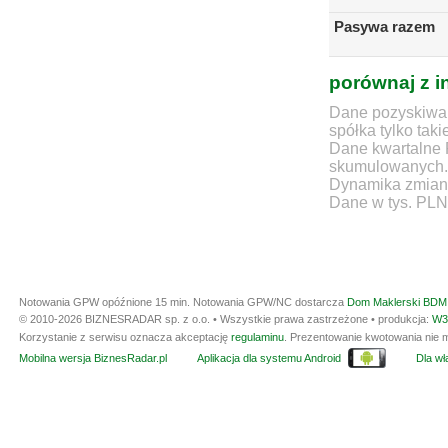
Pasywa razem
porównaj z i
Dane pozyskiwan
spółka tylko taki
Dane kwartalne 
skumulowanych.
Dynamika zmian d
Dane w tys. PLN
Notowania GPW opóźnione 15 min.
Notowania GPW/NC dostarcza
Dom Maklerski BDM 
© 2010-2026 BIZNESRADAR sp. z o.o. • Wszystkie prawa zastrzeżone • produkcja:
W3
Korzystanie z serwisu oznacza akceptację
regulaminu
. Prezentowanie kwotowania nie m
Mobilna wersja BiznesRadar.pl
Aplikacja dla systemu Android
Dla wła