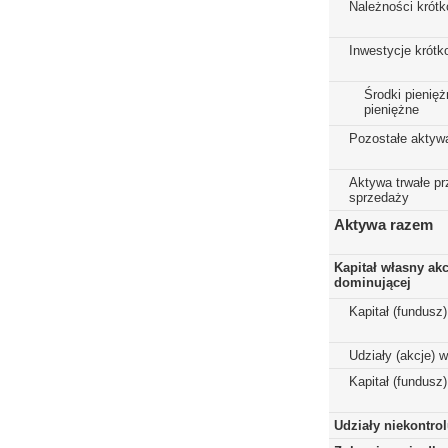
Należności krót
Inwestycje krót
Środki pienięż
pieniężne
Pozostałe aktyw
Aktywa trwałe p
sprzedaży
Aktywa razem
Kapitał własny ak
dominującej
Kapitał (fundusz
Udziały (akcje) 
Kapitał (fundusz
Udziały niekontro