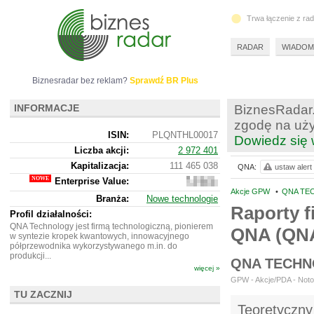
Trwa łączenie z ra
RADAR
WIADOM
Biznesradar bez reklam?
Sprawdź BR Plus
INFORMACJE
BiznesRadar.
zgodę na uży
ISIN:
PLQNTHL00017
Dowiedz się 
Liczba akcji:
2 972 401
Kapitalizacja:
111 465 038
QNA:
ustaw alert
Enterprise Value:
106
703
Akcje GPW
•
QNA TE
Branża:
Nowe technologie
038
Raporty f
Profil działalności:
QNA Technology jest firmą technologiczną, pionierem
QNA (QN
w syntezie kropek kwantowych, innowacyjnego
półprzewodnika wykorzystywanego m.in. do
produkcji...
QNA TECHN
więcej »
GPW - Akcje/PDA - Noto
TU ZACZNIJ
Teoretyczny