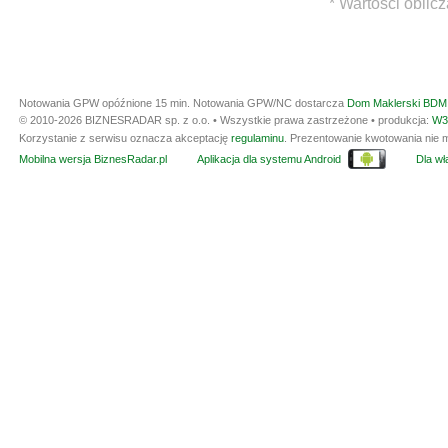
* Wartości oblic
Notowania GPW opóźnione 15 min.
Notowania GPW/NC dostarcza
Dom Maklerski BDM 
© 2010-2026 BIZNESRADAR sp. z o.o. • Wszystkie prawa zastrzeżone • produkcja:
W3
Korzystanie z serwisu oznacza akceptację
regulaminu
. Prezentowanie kwotowania nie m
Mobilna wersja BiznesRadar.pl
Aplikacja dla systemu Android
Dla wła