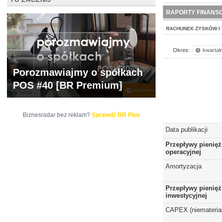
NOWE
BR LAB
RAPORTY FINANS
RACHUNEK ZYSKÓW I 
Okres:
kwartal
Porozmawiajmy o spółkach
POS #40 [BR Premium]
Biznesradar bez reklam?
Sprawdź BR Plus
Data publikacji
Przepływy pienięż
operacyjnej
Amortyzacja
Przepływy pienięż
inwestycyjnej
CAPEX (niematerial