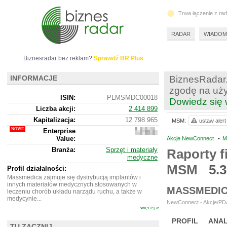
Trwa łączenie z ra
RADAR
WIADOM
Biznesradar bez reklam?
Sprawdź BR Plus
INFORMACJE
BiznesRadar.
zgodę na uży
ISIN:
PLMSMDC00018
Dowiedz się 
Liczba akcji:
2 414 899
Kapitalizacja:
12 798 965
MSM:
ustaw alert
Enterprise
21
Value:
416
Akcje NewConnect
•
M
965
Branża:
Sprzęt i materiały
Raporty f
medyczne
MSM
5.
Profil działalności:
Massmedica zajmuje się dystrybucją implantów i
innych materiałów medycznych stosowanych w
MASSMEDIC
leczeniu chorób układu narządu ruchu, a także w
medycynie...
NewConnect - Akcje/PDA
więcej »
PROFIL
ANAL
TU ZACZNIJ