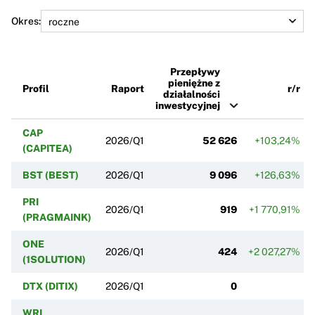
Okres:
Przepływy
pieniężne z
Profil
Raport
r/r
działalności
inwestycyjnej
CAP
2026/Q1
52 626
+103,24%
(CAPITEA)
BST (BEST)
2026/Q1
9 096
+126,63%
PRI
2026/Q1
919
+1 770,91%
(PRAGMAINK)
ONE
2026/Q1
424
+2 027,27%
(1SOLUTION)
DTX (DITIX)
2026/Q1
0
WRL