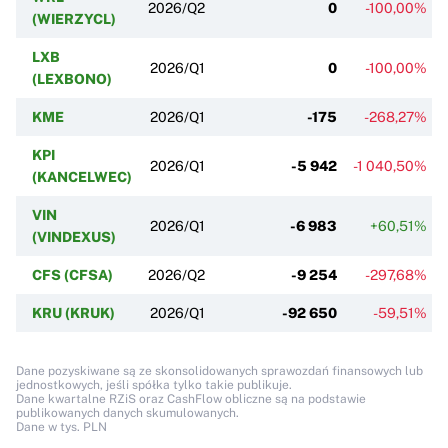
2026/Q2
0
-100,00%
(WIERZYCL)
LXB
2026/Q1
0
-100,00%
(LEXBONO)
KME
2026/Q1
-175
-268,27%
KPI
2026/Q1
-5 942
-1 040,50%
(KANCELWEC)
VIN
2026/Q1
-6 983
+60,51%
(VINDEXUS)
CFS (CFSA)
2026/Q2
-9 254
-297,68%
KRU (KRUK)
2026/Q1
-92 650
-59,51%
Dane pozyskiwane są ze skonsolidowanych sprawozdań finansowych lub
jednostkowych, jeśli spółka tylko takie publikuje.
Dane kwartalne RZiS oraz CashFlow obliczne są na podstawie
publikowanych danych skumulowanych.
Dane w tys. PLN