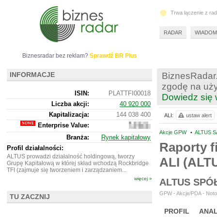
Trwa łączenie z ra
RADAR
WIADOM
Biznesradar bez reklam?
Sprawdź BR Plus
INFORMACJE
BiznesRadar.
zgodę na uży
ISIN:
PLATTFI00018
Dowiedz się 
Liczba akcji:
40 920 000
Kapitalizacja:
144 038 400
ALI:
ustaw alert
Enterprise Value:
136
050
Akcje GPW
•
ALTUS SA
Branża:
Rynek kapitałowy
400
Raporty f
Profil działalności:
ALTUS prowadzi działalność holdingową, tworzy
ALI (ALT
Grupę Kapitałową w której skład wchodzą Rockbridge
TFI (zajmuje się tworzeniem i zarządzaniem...
więcej »
ALTUS SPÓ
GPW - Akcje/PDA - Noto
TU ZACZNIJ
PROFIL
ANAL