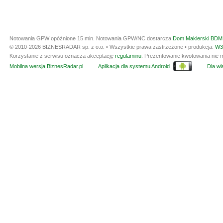
Notowania GPW opóźnione 15 min.
Notowania GPW/NC dostarcza
Dom Maklerski BDM 
© 2010-2026 BIZNESRADAR sp. z o.o. • Wszystkie prawa zastrzeżone • produkcja:
W3
Korzystanie z serwisu oznacza akceptację
regulaminu
. Prezentowanie kwotowania nie m
Mobilna wersja BiznesRadar.pl
Aplikacja dla systemu Android
Dla wła