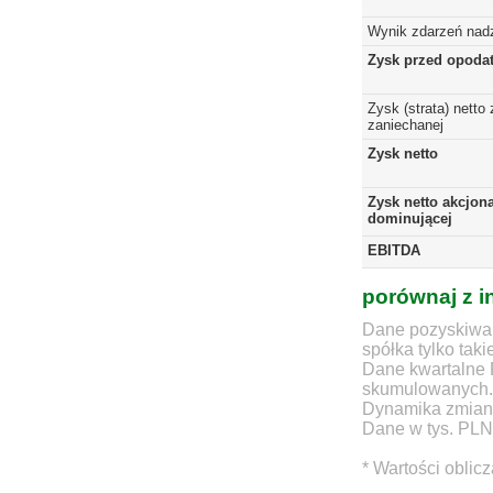
Wynik zdarzeń nad
Zysk przed opoda
Zysk (strata) netto 
zaniechanej
Zysk netto
Zysk netto akcjona
dominującej
EBITDA
porównaj z i
Dane pozyskiwan
spółka tylko taki
Dane kwartalne 
skumulowanych.
Dynamika zmian d
Dane w tys. PLN
* Wartości oblic