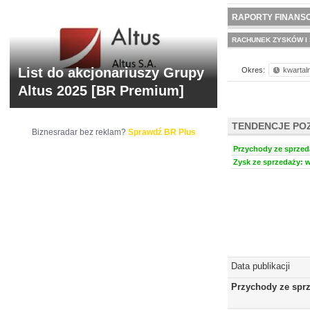
NOWE
BR LAB
RAPORTY FINANS
RACHUNEK ZYSKÓW I 
List do akcjonariuszy Grupy
Okres:
kwartal
Altus 2025 [BR Premium]
TENDENCJE PO
Biznesradar bez reklam?
Sprawdź BR Plus
Przychody ze sprzeda
Zysk ze sprzedaży: w
Data publikacji
Przychody ze spr