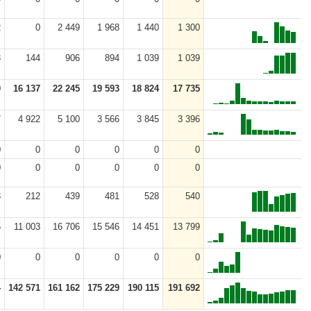
2
0
2 449
1 968
1 440
1 300
3
144
906
894
1 039
1 039
0
16 137
22 245
19 593
18 824
17 735
7
4 922
5 100
3 566
3 845
3 396
0
0
0
0
0
0
0
0
0
0
0
0
8
212
439
481
528
540
5
11 003
16 706
15 546
14 451
13 799
0
0
0
0
0
0
4
142 571
161 162
175 229
190 115
191 692