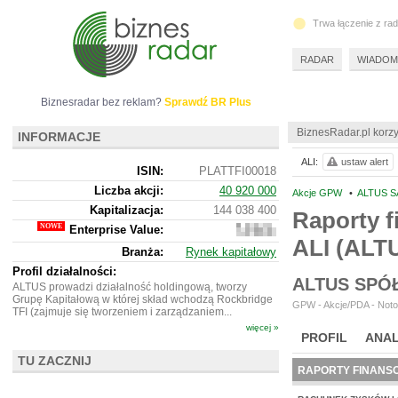
Trwa łączenie z ra
RADAR
WIADOM
Biznesradar bez reklam?
Sprawdź BR Plus
BiznesRadar.pl korzy
INFORMACJE
ALI:
ustaw alert
ISIN:
PLATTFI00018
Liczba akcji:
40 920 000
Akcje GPW
•
ALTUS SA
Kapitalizacja:
144 038 400
Raporty f
Enterprise Value:
136
ALI (ALT
050
Branża:
Rynek kapitałowy
400
Profil działalności:
ALTUS SPÓ
ALTUS prowadzi działalność holdingową, tworzy
Grupę Kapitałową w której skład wchodzą Rockbridge
GPW - Akcje/PDA - Noto
TFI (zajmuje się tworzeniem i zarządzaniem...
więcej »
PROFIL
ANAL
TU ZACZNIJ
RAPORTY FINANS