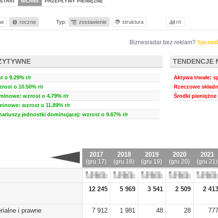
STRAT
BILANS
PRZEPŁYWY PIENIĘŻNE
ne
roczne
Typ:
zestawienie
struktura
r/r
Biznesradar bez reklam?
Sprawd
ZYTYWNE
TENDENCJE 
 o 9.29% r/r
Aktywa trwałe: s
rost o 10.50% r/r
Rzeczowe składni
minowe: wzrost o 4.79% r/r
Środki pieniężne 
minowe: wzrost o 11.89% r/r
nariuszy jednostki dominującej: wzrost o 9.67% r/r
2017
2018
2019
2020
2021
(gru 17)
(gru 18)
(gru 19)
(gru 20)
(gru 21)
12 245
5 969
3 541
2 509
2 41
rialne i prawne
7 912
1 981
48
28
77