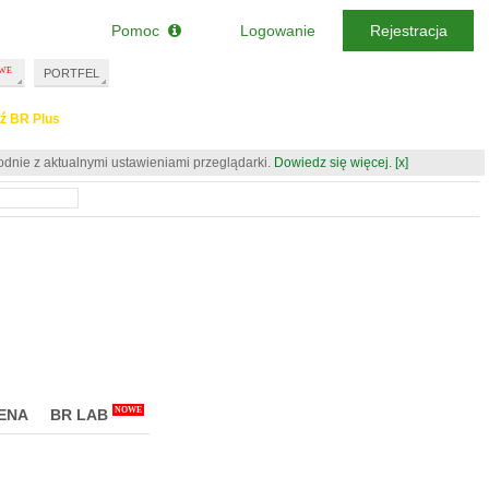
Pomoc
Logowanie
Rejestracja
PORTFEL
ź BR Plus
odnie z aktualnymi ustawieniami przeglądarki.
Dowiedz się więcej.
[x]
NOWE
ENA
BR LAB