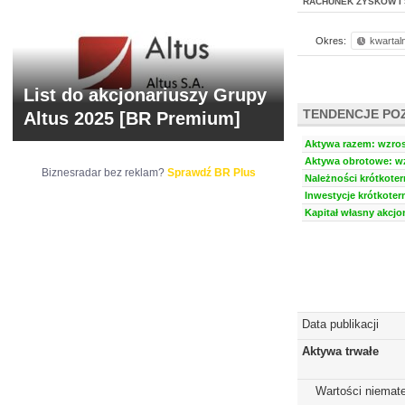
RACHUNEK ZYSKÓW I 
Okres:
kwartal
List do akcjonariuszy Grupy
TENDENCJE PO
Altus 2025 [BR Premium]
Aktywa razem: wzrost
Aktywa obrotowe: wz
Biznesradar bez reklam?
Sprawdź BR Plus
Należności krótkoter
Inwestycje krótkoter
Kapitał własny akcjo
Data publikacji
Aktywa trwałe
Wartości niemate