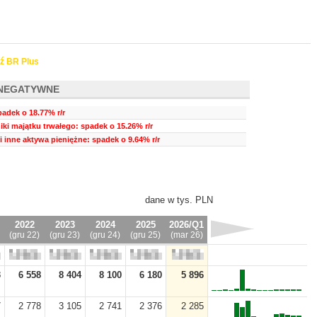
ź BR Plus
NEGATYWNE
padek o 18.77% r/r
ki majątku trwałego: spadek o 15.26% r/r
i inne aktywa pieniężne: spadek o 9.64% r/r
dane w tys. PLN
2022
2023
2024
2025
2026/Q1
(gru 22)
(gru 23)
(gru 24)
(gru 25)
(mar 26)
3
6 558
8 404
8 100
6 180
5 896
7
2 778
3 105
2 741
2 376
2 285