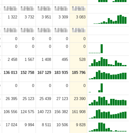
1
1 322
3 732
3 951
3 309
3 083
0
0
0
0
0
0
0
0
0
0
0
0
5
2 458
1 567
1 408
495
528
1
136 013
152 758
167 129
183 935
185 796
0
0
0
0
0
0
6
26 395
25 123
25 439
27 123
23 390
1
106 556
124 575
140 723
156 382
161 908
8
17 024
9 994
8 511
10 506
9 828