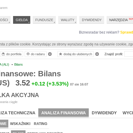
darem
OŚCI
GIEŁDA
FUNDUSZE
WALUTY
DYWIDENDY
NARZĘDZIA
Biznesradar bez reklam?
Sprawd
sta z plików cookie. Korzystając ze strony wyrażasz zgodę na używanie cookie, zg
do portfela
do radaru
dodaj do ulubionych
Znajdź profil:
 (ALI)
•
Bilans
inansowe: Bilans
US)
3.52
+0.12
(+3.53%)
07 sie 16:07
ŁKA AKCYJNA
wania ciągłe
IZA TECHNICZNA
ANALIZA FINANSOWA
DYWIDENDY
WYC
OWE
WSKAŹNIKI
RATING