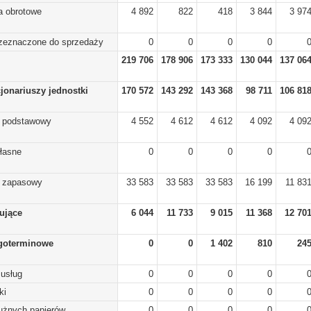
a obrotowe
4 892
822
418
3 844
3 97
rzeznaczone do sprzedaży
0
0
0
0
219 706
178 906
173 333
130 044
137 06
cjonariuszy jednostki
170 572
143 292
143 368
98 711
106 81
) podstawowy
4 552
4 612
4 612
4 092
4 09
własne
0
0
0
0
) zapasowy
33 583
33 583
33 583
16 199
11 83
lujące
6 044
11 733
9 015
11 368
12 70
goterminowe
0
0
1 402
810
24
 usług
0
0
0
0
ki
0
0
0
0
dłużnych papierów
0
0
0
0