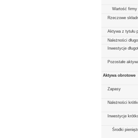
Wartość firmy
Rzeczowe składn
Aktywa z tytułu 
Należności dług
Inwestycje dług
Pozostałe aktywa
Aktywa obrotowe
Zapasy
Należności krót
Inwestycje krót
Środki pienięż