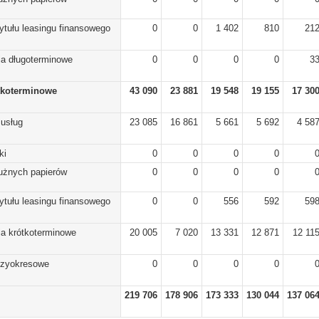
ytułu leasingu finansowego
0
0
1 402
810
21
ia długoterminowe
0
0
0
0
3
tkoterminowe
43 090
23 881
19 548
19 155
17 30
 usług
23 085
16 861
5 661
5 692
4 58
ki
0
0
0
0
dłużnych papierów
0
0
0
0
ytułu leasingu finansowego
0
0
556
592
59
ia krótkoterminowe
20 005
7 020
13 331
12 871
12 11
dzyokresowe
0
0
0
0
219 706
178 906
173 333
130 044
137 06