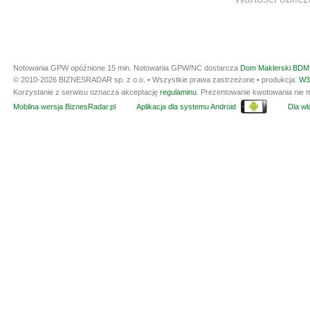
Notowania GPW opóźnione 15 min.
Notowania GPW/NC dostarcza
Dom Maklerski BDM 
© 2010-2026 BIZNESRADAR sp. z o.o. • Wszystkie prawa zastrzeżone • produkcja:
W3
Korzystanie z serwisu oznacza akceptację
regulaminu
. Prezentowanie kwotowania nie m
Mobilna wersja BiznesRadar.pl
Aplikacja dla systemu Android
Dla wła