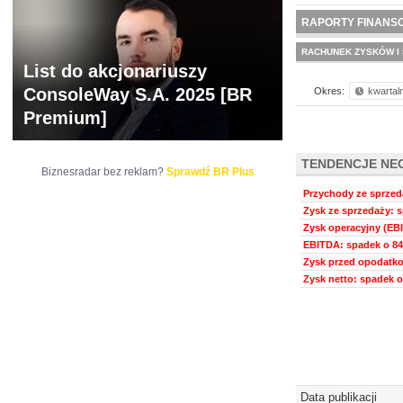
NOWE
BR LAB
RAPORTY FINANS
RACHUNEK ZYSKÓW I 
List do akcjonariuszy
ConsoleWay S.A. 2025 [BR
Okres:
kwartal
Premium]
TENDENCJE NE
Biznesradar bez reklam?
Sprawdź BR Plus
Przychody ze sprzeda
Zysk ze sprzedaży: s
Zysk operacyjny (EBI
EBITDA: spadek o 84
Zysk przed opodatko
Zysk netto: spadek o
Data publikacji