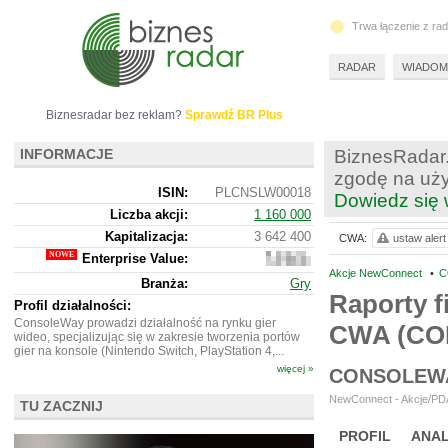
Trwa łączenie z ra
RADAR
WIADOM
Biznesradar bez reklam?
Sprawdź BR Plus
INFORMACJE
BiznesRadar.
zgodę na uży
ISIN:
PLCNSLW00018
Dowiedz się 
Liczba akcji:
1 160 000
Kapitalizacja:
3 642 400
CWA:
ustaw alert
Enterprise Value:
3
055
Akcje NewConnect
•
C
Branża:
Gry
400
Raporty f
Profil działalności:
ConsoleWay prowadzi działalność na rynku gier
CWA (C
wideo, specjalizując się w zakresie tworzenia portów
gier na konsole (Nintendo Switch, PlayStation 4,...
więcej »
CONSOLEWA
NewConnect - Akcje/PDA
TU ZACZNIJ
PROFIL
ANAL