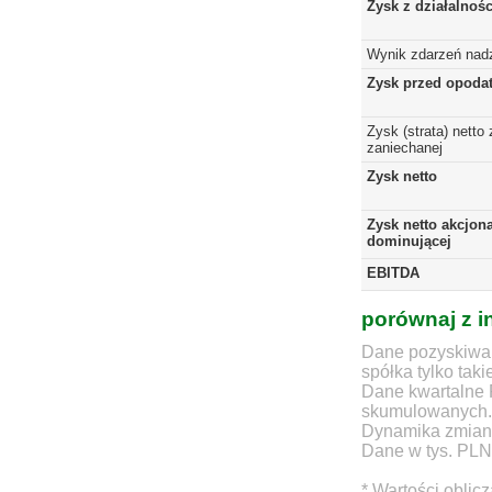
Zysk z działalnoś
Wynik zdarzeń nad
Zysk przed opoda
Zysk (strata) netto 
zaniechanej
Zysk netto
Zysk netto akcjona
dominującej
EBITDA
porównaj z i
Dane pozyskiwan
spółka tylko taki
Dane kwartalne 
skumulowanych.
Dynamika zmian d
Dane w tys. PLN
* Wartości oblic