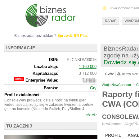
Trwa łączenie z ra
RADAR
WIADOM
Biznesradar bez reklam?
Sprawdź BR Plus
INFORMACJE
BiznesRadar.
zgodę na uży
ISIN:
PLCNSLW00018
Dowiedz się 
Liczba akcji:
1 160 000
Kapitalizacja:
3 712 000
CWA:
ustaw alert
Enterprise Value:
3
125
Akcje NewConnect
•
C
Branża:
Gry
000
Raporty f
Profil działalności:
ConsoleWay prowadzi działalność na rynku gier
CWA (C
wideo, specjalizując się w zakresie tworzenia portów
gier na konsole (Nintendo Switch, PlayStation 4,...
więcej »
CONSOLEWA
NewConnect - Akcje/PDA
TU ZACZNIJ
PROFIL
ANAL