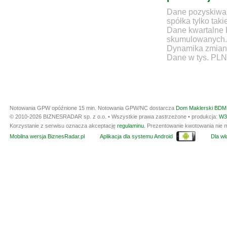
Dane pozyskiwan
spółka tylko taki
Dane kwartalne 
skumulowanych.
Dynamika zmian d
Dane w tys. PLN
Notowania GPW opóźnione 15 min.
Notowania GPW/NC dostarcza
Dom Maklerski BDM 
© 2010-2026 BIZNESRADAR sp. z o.o. • Wszystkie prawa zastrzeżone • produkcja:
W3
Korzystanie z serwisu oznacza akceptację
regulaminu
. Prezentowanie kwotowania nie m
Mobilna wersja BiznesRadar.pl
Aplikacja dla systemu Android
Dla wła