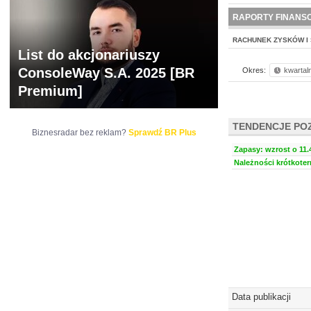
NOWE
BR LAB
RAPORTY FINANS
RACHUNEK ZYSKÓW I 
List do akcjonariuszy
ConsoleWay S.A. 2025 [BR
Okres:
kwartal
Premium]
TENDENCJE PO
Biznesradar bez reklam?
Sprawdź BR Plus
Zapasy: wzrost o 11.
Należności krótkoter
Data publikacji