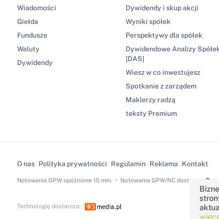
Wiadomości
Dywidendy i skup akcji
Giełda
Wyniki spółek
Fundusze
Perspektywy dla spółek
Waluty
Dywidendowe Analizy Spółe
[DAS]
Dywidendy
Wiesz w co inwestujesz
Spotkanie z zarządem
Maklerzy radzą
teksty Premium
O nas
Polityka prywatności
Regulamin
Reklama
Kontakt
Notowania GPW
opóźnione 15 min.
Notowania GPW/NC dostarcza
Dom 
Bizne
stron
Technologię dostarcza:
aktua
więce