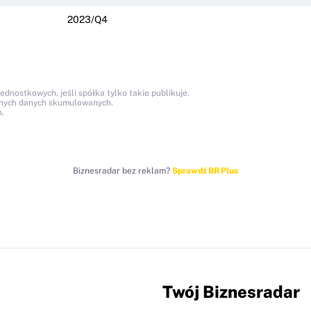
2023/Q4
nostkowych, jeśli spółka tylko takie publikuje.
anych danych skumulowanych.
.
Biznesradar bez reklam?
Sprawdź BR Plus
Twój Biznesradar