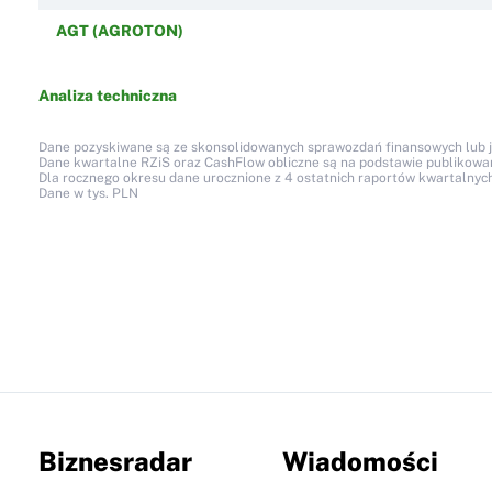
AGT (AGROTON)
Analiza techniczna
Dane pozyskiwane są ze skonsolidowanych sprawozdań finansowych lub jed
Dane kwartalne RZiS oraz CashFlow obliczne są na podstawie publikow
Dla rocznego okresu dane urocznione z 4 ostatnich raportów kwartalnych
Dane w tys. PLN
Biznesradar
Wiadomości