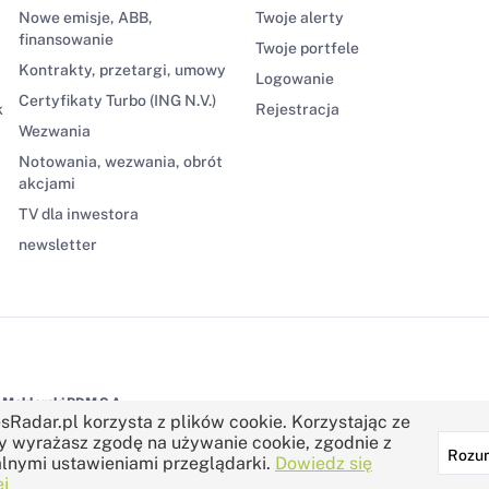
Nowe emisje, ABB,
Twoje alerty
finansowanie
Twoje portfele
Kontrakty, przetargi, umowy
Logowanie
Certyfikaty Turbo (ING N.V.)
k
Rejestracja
Wezwania
Notowania, wezwania, obrót
akcjami
TV dla inwestora
newsletter
Maklerski BDM S.A.
sRadar.pl korzysta z plików cookie. Korzystając ze
y wyrażasz zgodę na używanie cookie, zgodnie z
Rozu
lnymi ustawieniami przeglądarki.
Dowiedz się
j