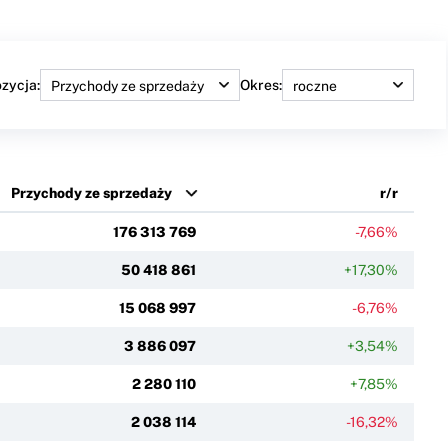
zycja:
Okres:
Przychody ze sprzedaży
r/r
176 313 769
-7,66%
50 418 861
+17,30%
15 068 997
-6,76%
3 886 097
+3,54%
2 280 110
+7,85%
2 038 114
-16,32%