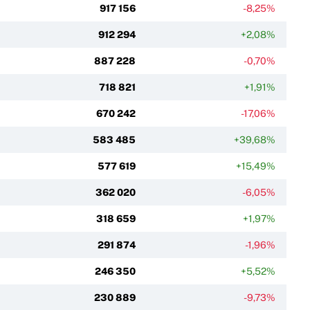
917 156
-8,25%
912 294
+2,08%
887 228
-0,70%
718 821
+1,91%
670 242
-17,06%
583 485
+39,68%
577 619
+15,49%
362 020
-6,05%
318 659
+1,97%
291 874
-1,96%
246 350
+5,52%
230 889
-9,73%