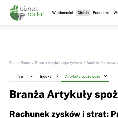
Wiadomości
Giełda
Fundusze
Wa
BiznesRadar
Branża Artykuły spożywcze
Analiza finansowa
Typ
Indeks
Artykuły spożywcze
Branża Artykuły spo
Rachunek zysków i strat: 