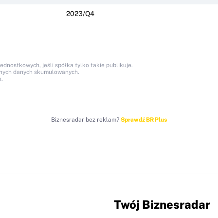
2023/Q4
nostkowych, jeśli spółka tylko takie publikuje.
anych danych skumulowanych.
.
Biznesradar bez reklam?
Sprawdź BR Plus
Twój Biznesradar