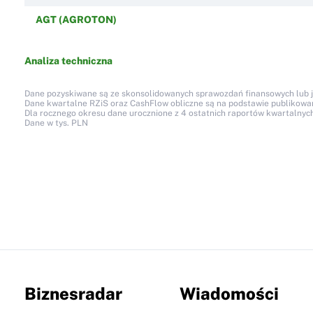
AGT (AGROTON)
Analiza techniczna
Dane pozyskiwane są ze skonsolidowanych sprawozdań finansowych lub jed
Dane kwartalne RZiS oraz CashFlow obliczne są na podstawie publikow
Dla rocznego okresu dane urocznione z 4 ostatnich raportów kwartalnych
Dane w tys. PLN
Biznesradar
Wiadomości