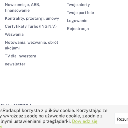
Nowe emisje, ABB,
Twoje alerty
finansowanie
Twoje portfele
Kontrakty, przetargi, umowy
Logowanie
Certyfikaty Turbo (ING N.V.)
k
Rejestracja
Wezwania
Notowania, wezwania, obrót
akcjami
TV dla inwestora
newsletter
Maklerski BDM S.A.
sRadar.pl korzysta z plików cookie. Korzystając ze
y wyrażasz zgodę na używanie cookie, zgodnie z
Rozu
lnymi ustawieniami przeglądarki.
Dowiedz się
j