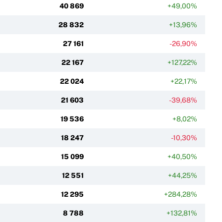
40 869
+49,00%
28 832
+13,96%
27 161
-26,90%
22 167
+127,22%
22 024
+22,17%
21 603
-39,68%
19 536
+8,02%
18 247
-10,30%
15 099
+40,50%
12 551
+44,25%
12 295
+284,28%
8 788
+132,81%