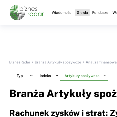
Wiadomości
Giełda
Fundusze
Wa
BiznesRadar
Branża Artykuły spożywcze
Analiza finansowa
Typ
Indeks
Artykuły spożywcze
Branża Artykuły spo
Rachunek zysków i strat: Z