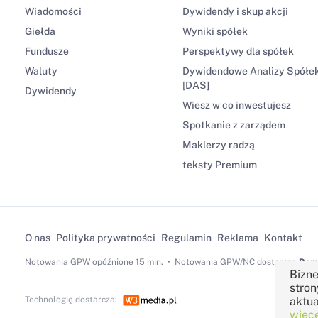
Wiadomości
Dywidendy i skup akcji
Giełda
Wyniki spółek
Fundusze
Perspektywy dla spółek
Waluty
Dywidendowe Analizy Spółe
[DAS]
Dywidendy
Wiesz w co inwestujesz
Spotkanie z zarządem
Maklerzy radzą
teksty Premium
O nas
Polityka prywatności
Regulamin
Reklama
Kontakt
Notowania GPW
opóźnione 15 min.
Notowania GPW/NC dostarcza
Dom 
Bizne
stron
Technologię dostarcza:
aktua
więce