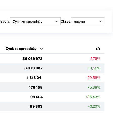
zycja:
Okres:
Zysk ze sprzedaży
r/r
56 069 973
-2,76%
6 873 987
+11,52%
1 318 041
-20,58%
178 158
+5,38%
98 694
+35,43%
89 393
+0,20%