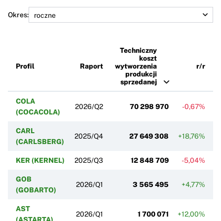
Okres:
Techniczny
koszt
Profil
Raport
wytworzenia
r/r
produkcji
sprzedanej
COLA
2026/Q2
70 298 970
-0,67%
(COCACOLA)
CARL
2025/Q4
27 649 308
+18,76%
(CARLSBERG)
KER (KERNEL)
2025/Q3
12 848 709
-5,04%
GOB
2026/Q1
3 565 495
+4,77%
(GOBARTO)
AST
2026/Q1
1 700 071
+12,00%
(ASTARTA)