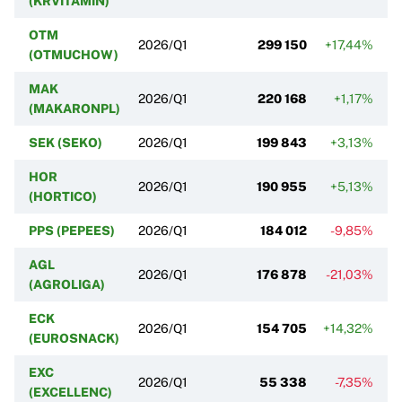
(KRVITAMIN)
OTM
2026/Q1
299 150
+17,44%
(OTMUCHOW)
MAK
2026/Q1
220 168
+1,17%
(MAKARONPL)
SEK (SEKO)
2026/Q1
199 843
+3,13%
HOR
2026/Q1
190 955
+5,13%
(HORTICO)
PPS (PEPEES)
2026/Q1
184 012
-9,85%
AGL
2026/Q1
176 878
-21,03%
(AGROLIGA)
ECK
2026/Q1
154 705
+14,32%
(EUROSNACK)
EXC
2026/Q1
55 338
-7,35%
(EXCELLENC)