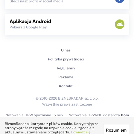
Śledź nasz profil w social media
Aplikacja Android
Pobierz z Google Play
O nas
Polityka prywatności
Regulamin
Reklama
Kontakt
© 2010-2026 BIZNESRADAR sp. z o.o.
Wszystkie prawa zastrzeżone
Notowania GPW
opóźnione 15 min.
Notowania GPW/NC dostarcza
Dom
Maklerski BDM S.A.
BiznesRadar.pl korzysta z plików cookie. Korzystając ze
strony wyrażasz zgodę na używanie cookie, zgodnie z
Rozumiem
Technologię dostarcza:
aktualnymi ustawieniami przeglądarki.
Dowiedz się