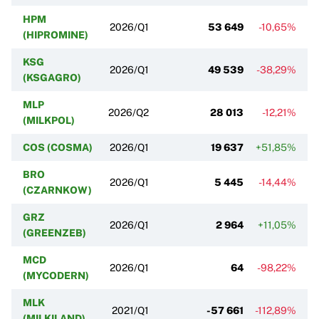
HPM
2026/Q1
53 649
-10,65%
(HIPROMINE)
KSG
2026/Q1
49 539
-38,29%
(KSGAGRO)
MLP
2026/Q2
28 013
-12,21%
(MILKPOL)
COS (COSMA)
2026/Q1
19 637
+51,85%
BRO
2026/Q1
5 445
-14,44%
(CZARNKOW)
GRZ
2026/Q1
2 964
+11,05%
(GREENZEB)
MCD
2026/Q1
64
-98,22%
(MYCODERN)
MLK
2021/Q1
-57 661
-112,89%
(MILKILAND)