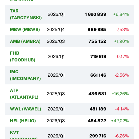
TAR
2026/Q1
1 690 839
+6,84%
(TARCZYNSKI)
MBW (MBWS)
2025/Q4
889 995
-7,53%
AMB (AMBRA)
2026/Q3
755 152
+1,90%
FHB
2026/Q1
719 619
-0,17%
(FOODHUB)
IMC
2026/Q1
661 146
-2,56%
(IMCOMPANY)
ATP
2025/Q3
486 581
+16,26%
(ATLANTAPL)
WWL (WAWEL)
2026/Q1
481 189
-4,14%
HEL (HELIO)
2026/Q3
454 872
+42,02%
KVT
2026/Q1
299 716
-6,26%