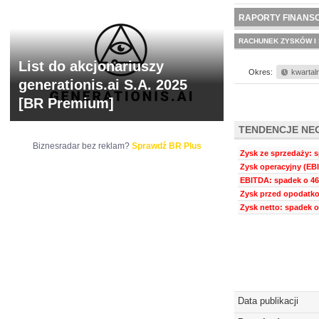
NOWE
BR LAB
RAPORTY FINANS
RACHUNEK ZYSKÓW I 
List do akcjonariuszy
Okres:
kwartal
generationis.ai S.A. 2025
[BR Premium]
TENDENCJE NE
Biznesradar bez reklam?
Sprawdź BR Plus
Zysk ze sprzedaży: s
Zysk operacyjny (EBI
EBITDA: spadek o 46
Zysk przed opodatko
Zysk netto: spadek o
Data publikacji