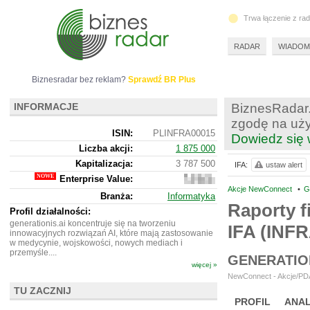
Trwa łączenie z ra
RADAR
WIADOM
Biznesradar bez reklam?
Sprawdź BR Plus
INFORMACJE
BiznesRadar.
zgodę na uży
ISIN:
PLINFRA00015
Dowiedz się 
Liczba akcji:
1 875 000
Kapitalizacja:
3 787 500
IFA:
ustaw alert
Enterprise Value:
3
562
Akcje NewConnect
•
G
Branża:
Informatyka
500
Raporty f
Profil działalności:
generationis.ai koncentruje się na tworzeniu
IFA (INFR
innowacyjnych rozwiązań AI, które mają zastosowanie
w medycynie, wojskowości, nowych mediach i
przemyśle....
GENERATIO
więcej »
NewConnect - Akcje/PDA
TU ZACZNIJ
PROFIL
ANAL