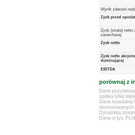
Wynik zdarzeń nad
Zysk przed opoda
Zysk (strata) netto 
zaniechanej
Zysk netto
Zysk netto akcjona
dominującej
EBITDA
porównaj z i
Dane pozyskiwan
spółka tylko taki
Dane kwartalne 
skumulowanych.
Dynamika zmian d
Dane w tys. PLN