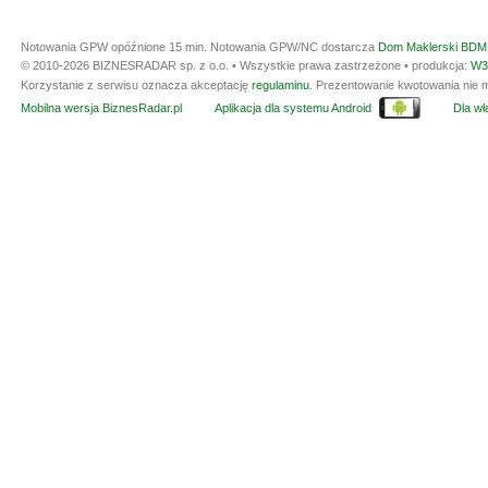
Notowania GPW opóźnione 15 min.
Notowania GPW/NC dostarcza
Dom Maklerski BDM 
© 2010-2026 BIZNESRADAR sp. z o.o. • Wszystkie prawa zastrzeżone • produkcja:
W3
Korzystanie z serwisu oznacza akceptację
regulaminu
. Prezentowanie kwotowania nie m
Mobilna wersja BiznesRadar.pl
Aplikacja dla systemu Android
Dla wła