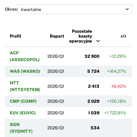
Okres:
Pozostałe
Profil
Raport
koszty
r/r
operacyjne
ACP
2026/Q1
32 900
+12,29%
(ASSECOPOL)
WAS (WASKO)
2026/Q1
5 724
+164,27%
NTT
2026/Q1
2 413
-16,42%
(NTTSYSTEM)
CMP (COMP)
2026/Q1
2 029
+150,18%
EUV (EUVIC)
2026/Q1
1 039
+1 722,81%
SGN
2026/Q1
534
(SYGNITY)