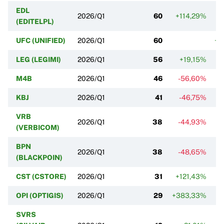
EDL
2026/Q1
60
+114,29%
(EDITELPL)
UFC (UNIFIED)
2026/Q1
60
+5
LEG (LEGIMI)
2026/Q1
56
+19,15%
M4B
2026/Q1
46
-56,60%
KBJ
2026/Q1
41
-46,75%
VRB
2026/Q1
38
-44,93%
(VERBICOM)
BPN
2026/Q1
38
-48,65%
(BLACKPOIN)
CST (CSTORE)
2026/Q1
31
+121,43%
OPI (OPTIGIS)
2026/Q1
29
+383,33%
SVRS