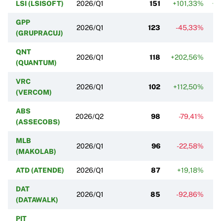
LSI (LSISOFT)
2026/Q1
151
+101,33%
+7
GPP
2026/Q1
123
-45,33%
(GRUPRACUJ)
QNT
2026/Q1
118
+202,56%
(QUANTUM)
VRC
2026/Q1
102
+112,50%
(VERCOM)
ABS
2026/Q2
98
-79,41%
(ASSECOBS)
MLB
2026/Q1
96
-22,58%
(MAKOLAB)
ATD (ATENDE)
2026/Q1
87
+19,18%
DAT
2026/Q1
85
-92,86%
(DATAWALK)
PIT