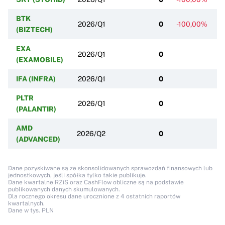
BTK
2026/Q1
0
-100,00%
(BIZTECH)
EXA
2026/Q1
0
(EXAMOBILE)
IFA (INFRA)
2026/Q1
0
PLTR
2026/Q1
0
(PALANTIR)
AMD
2026/Q2
0
(ADVANCED)
Dane pozyskiwane są ze skonsolidowanych sprawozdań finansowych lub
jednostkowych, jeśli spółka tylko takie publikuje.
Dane kwartalne RZiS oraz CashFlow obliczne są na podstawie
publikowanych danych skumulowanych.
Dla rocznego okresu dane urocznione z 4 ostatnich raportów
kwartalnych.
Dane w tys. PLN