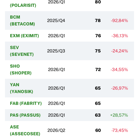
2026/Q1
80
(POLARISIT)
BCM
2025/Q4
78
-92,84%
(BETACOM)
EXM (EXIMIT)
2026/Q1
76
-36,13%
SEV
2025/Q3
75
-24,24%
(SEVENET)
SHO
2026/Q1
72
-34,55%
(SHOPER)
YAN
2026/Q1
65
-26,97%
(YANOSIK)
FAB (FABRITY)
2026/Q1
65
PAS (PASSUS)
2026/Q1
63
+28,57%
ASE
2026/Q2
60
-73,45%
(ASSECOSEE)