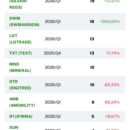
(SILVAIR-
2026/Q1
19
+21,01%
REGS)
SWM
2026/Q1
18
+500,00%
(SWMANSION)
LGT
2026/Q1
13
(LGTRADE)
TXT (TEXT)
2025/Q4
13
-71,74%
MND
2026/Q1
10
(MINERAL)
DTR
2026/Q1
10
-83,33%
(DIGITREE)
4MB
2026/Q1
6
-88,24%
(4MOBILITY)
IFI (IFIRMA)
2026/Q1
5
-16,67%
SUN