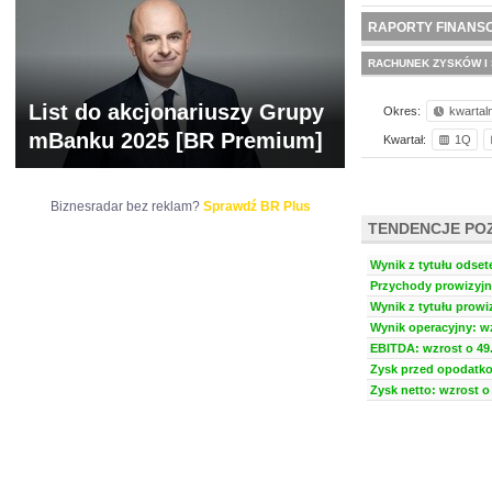
WYCENA
BR 
RAPORTY FINANS
RACHUNEK ZYSKÓW I 
List do akcjonariuszy Grupy
Okres:
kwartal
mBanku 2025 [BR Premium]
Kwartał:
1Q
Biznesradar bez reklam?
Sprawdź BR Plus
TENDENCJE PO
Wynik z tytułu odsete
Przychody prowizyjne
Wynik z tytułu prowiz
Wynik operacyjny: wz
EBITDA: wzrost o 49.
Zysk przed opodatko
Zysk netto: wzrost o 