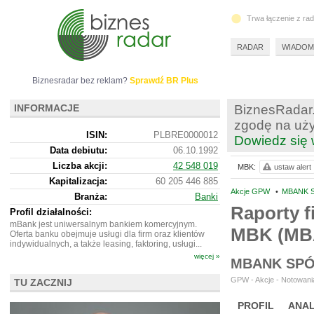
Trwa łączenie z ra
RADAR
WIADOM
Biznesradar bez reklam?
Sprawdź BR Plus
INFORMACJE
BiznesRadar.
zgodę na uży
ISIN:
PLBRE0000012
Dowiedz się 
Data debiutu:
06.10.1992
Liczba akcji:
42 548 019
MBK:
ustaw alert
Kapitalizacja:
60 205 446 885
Akcje GPW
•
MBANK S
Branża:
Banki
Raporty f
Profil działalności:
mBank jest uniwersalnym bankiem komercyjnym.
MBK (MB
Oferta banku obejmuje usługi dla firm oraz klientów
indywidualnych, a także leasing, faktoring, usługi...
więcej »
MBANK SPÓ
GPW - Akcje - Notowania
TU ZACZNIJ
PROFIL
ANAL