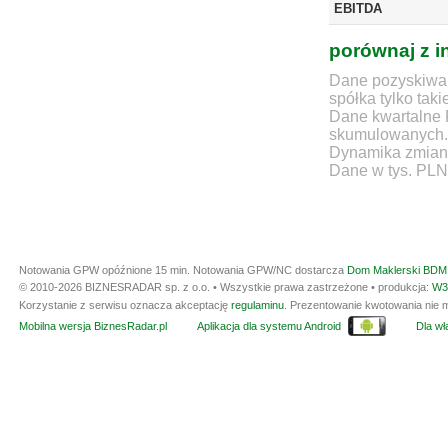
EBITDA
porównaj z i
Dane pozyskiwan
spółka tylko taki
Dane kwartalne 
skumulowanych.
Dynamika zmian d
Dane w tys. PLN
Notowania GPW opóźnione 15 min.
Notowania GPW/NC dostarcza
Dom Maklerski BDM 
© 2010-2026 BIZNESRADAR sp. z o.o. • Wszystkie prawa zastrzeżone • produkcja:
W3
Korzystanie z serwisu oznacza akceptację
regulaminu
. Prezentowanie kwotowania nie m
Mobilna wersja BiznesRadar.pl
Aplikacja dla systemu Android
Dla wła