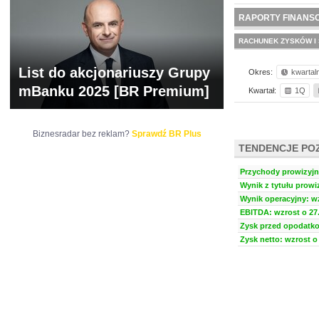
WYCENA
BR 
RAPORTY FINANS
RACHUNEK ZYSKÓW I 
List do akcjonariuszy Grupy
Okres:
kwartal
mBanku 2025 [BR Premium]
Kwartał:
1Q
Biznesradar bez reklam?
Sprawdź BR Plus
TENDENCJE PO
Przychody prowizyjne
Wynik z tytułu prowiz
Wynik operacyjny: wz
EBITDA: wzrost o 27.
Zysk przed opodatko
Zysk netto: wzrost o 