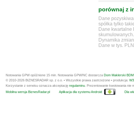
porównaj z i
Dane pozyskiwan
spółka tylko taki
Dane kwartalne 
skumulowanych.
Dynamika zmian d
Dane w tys. PLN
Notowania GPW opóźnione 15 min.
Notowania GPW/NC dostarcza
Dom Maklerski BDM 
© 2010-2026 BIZNESRADAR sp. z o.o. • Wszystkie prawa zastrzeżone • produkcja:
W3
Korzystanie z serwisu oznacza akceptację
regulaminu
. Prezentowanie kwotowania nie m
Mobilna wersja BiznesRadar.pl
Aplikacja dla systemu Android
Dla wła