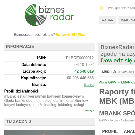
Trwa łączenie z ra
RADAR
WIADOM
Biznesradar bez reklam?
Sprawdź BR Plus
INFORMACJE
BiznesRadar.
zgodę na uży
ISIN:
PLBRE0000012
Dowiedz się 
Data debiutu:
06.10.1992
Liczba akcji:
42 548 019
MBK:
ustaw alert
Kapitalizacja:
60 205 446 885
Akcje GPW
•
MBANK S
Branża:
Banki
Raporty f
Profil działalności:
mBank jest uniwersalnym bankiem komercyjnym.
MBK (MB
Oferta banku obejmuje usługi dla firm oraz klientów
indywidualnych, a także leasing, faktoring, usługi...
więcej »
MBANK SPÓ
GPW - Akcje - Notowania
TU ZACZNIJ
PROFIL
ANAL