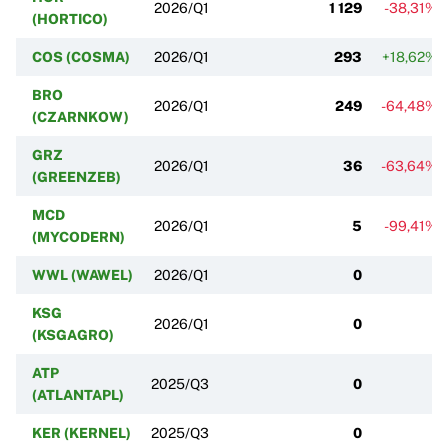
2026/Q1
1 129
-38,31%
(HORTICO)
COS (COSMA)
2026/Q1
293
+18,62%
BRO
2026/Q1
249
-64,48%
(CZARNKOW)
GRZ
2026/Q1
36
-63,64%
(GREENZEB)
MCD
2026/Q1
5
-99,41%
(MYCODERN)
WWL (WAWEL)
2026/Q1
0
KSG
2026/Q1
0
(KSGAGRO)
ATP
2025/Q3
0
(ATLANTAPL)
KER (KERNEL)
2025/Q3
0