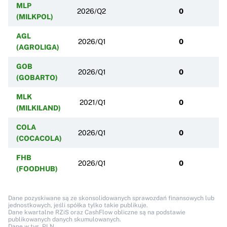
MLP
2026/Q2
0
(MILKPOL)
AGL
2026/Q1
0
(AGROLIGA)
GOB
2026/Q1
0
(GOBARTO)
MLK
2021/Q1
0
(MILKILAND)
COLA
2026/Q1
0
(COCACOLA)
FHB
2026/Q1
0
(FOODHUB)
Dane pozyskiwane są ze skonsolidowanych sprawozdań finansowych lub
jednostkowych, jeśli spółka tylko takie publikuje.
Dane kwartalne RZiS oraz CashFlow obliczne są na podstawie
publikowanych danych skumulowanych.
Dane w tys. PLN