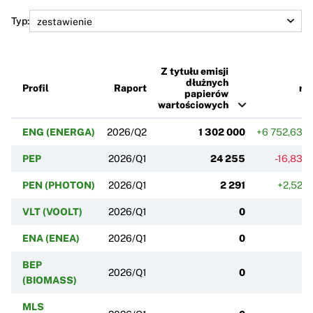
Typ:
Z tytułu emisji
dłużnych
Profil
Raport
r/r
papierów
wartościowych
ENG (ENERGA)
2026/Q2
1 302 000
+6 752,63%
PEP
2026/Q1
24 255
-16,83%
PEN (PHOTON)
2026/Q1
2 291
+2,52%
VLT (VOOLT)
2026/Q1
0
ENA (ENEA)
2026/Q1
0
BEP
2026/Q1
0
(BIOMASS)
MLS