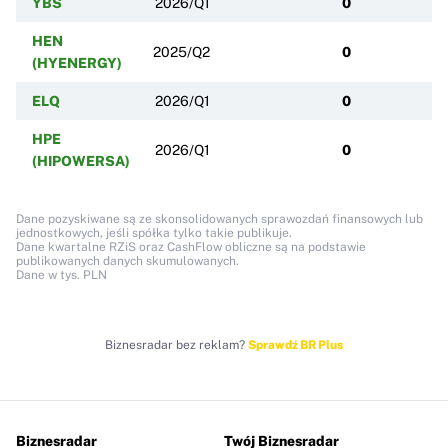
YBS
2026/Q1
0
HEN
2025/Q2
0
(HYENERGY)
ELQ
2026/Q1
0
HPE
2026/Q1
0
(HIPOWERSA)
Dane pozyskiwane są ze skonsolidowanych sprawozdań finansowych lub
jednostkowych, jeśli spółka tylko takie publikuje.
Dane kwartalne RZiS oraz CashFlow obliczne są na podstawie
publikowanych danych skumulowanych.
Dane w tys. PLN
Biznesradar bez reklam?
Sprawdź BR Plus
Biznesradar
Twój Biznesradar