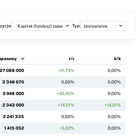
zycja:
Typ:
zapasowy
r/r
k/k
27 088 000
+21,73%
0,00%
3 348 670
0,00%
0,00%
2 948 000
+20,92%
0,00%
2 343 000
+14,01%
+14,01%
2 241 335
0,00%
0,00%
1 415 052
+5,02%
0,00%