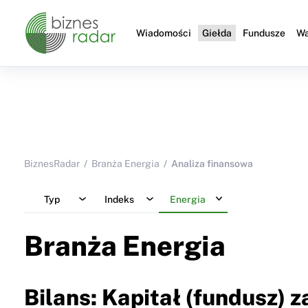
Wiadomości
Giełda
Fundusze
Wa
BiznesRadar
Branża Energia
Analiza finansowa
Typ
Indeks
Energia
Branża Energia
Bilans: Kapitał (fundusz) 