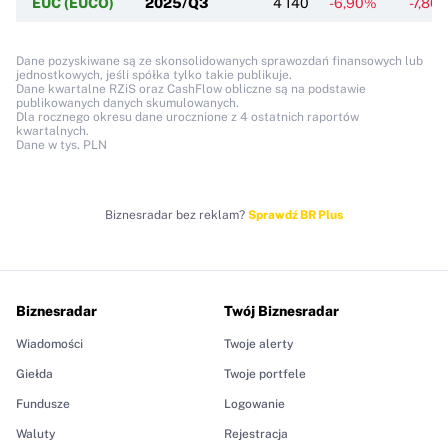
EUC (EUCO)
2025/Q3
4 140
-6,90%
-7,86
Dane pozyskiwane są ze skonsolidowanych sprawozdań finansowych lub
jednostkowych, jeśli spółka tylko takie publikuje.
Dane kwartalne RZiS oraz CashFlow obliczne są na podstawie
publikowanych danych skumulowanych.
Dla rocznego okresu dane urocznione z 4 ostatnich raportów
kwartalnych.
Dane w tys. PLN
Biznesradar bez reklam?
Sprawdź BR Plus
Biznesradar
Twój Biznesradar
Wiadomości
Twoje alerty
Giełda
Twoje portfele
Fundusze
Logowanie
Waluty
Rejestracja