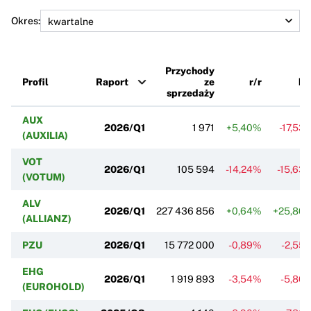
Okres:
Przychody
Profil
Raport
ze
r/r
k/
sprzedaży
AUX
2026/Q1
1 971
+5,40%
-17,53
(AUXILIA)
VOT
2026/Q1
105 594
-14,24%
-15,63
(VOTUM)
ALV
2026/Q1
227 436 856
+0,64%
+25,80
(ALLIANZ)
PZU
2026/Q1
15 772 000
-0,89%
-2,55
EHG
2026/Q1
1 919 893
-3,54%
-5,86
(EUROHOLD)