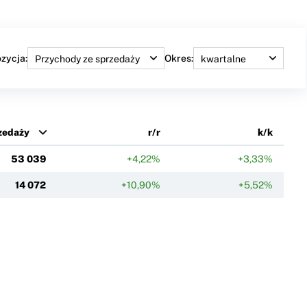
zycja:
Okres:
zedaży
r/r
k/k
53 039
+4,22%
+3,33%
14 072
+10,90%
+5,52%