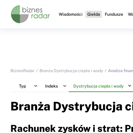
Wiadomości
Giełda
Fundusze
Wa
BiznesRadar
Branża Dystrybucja ciepła i wody
Analiza fina
Typ
Indeks
Dystrybucja ciepła i wody
Branża Dystrybucja c
Rachunek zysków i strat: 