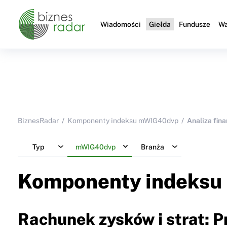
Wiadomości
Giełda
Fundusze
Wa
BiznesRadar
Komponenty indeksu mWIG40dvp
Analiza fin
Typ
mWIG40dvp
Branża
Komponenty indeksu
Rachunek zysków i strat: 