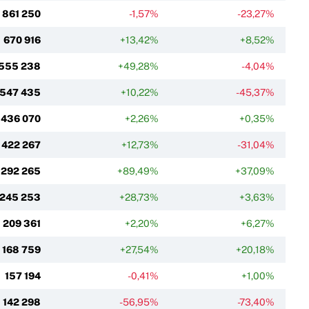
861 250
-1,57%
-23,27%
670 916
+13,42%
+8,52%
555 238
+49,28%
-4,04%
547 435
+10,22%
-45,37%
436 070
+2,26%
+0,35%
422 267
+12,73%
-31,04%
292 265
+89,49%
+37,09%
245 253
+28,73%
+3,63%
209 361
+2,20%
+6,27%
168 759
+27,54%
+20,18%
157 194
-0,41%
+1,00%
142 298
-56,95%
-73,40%