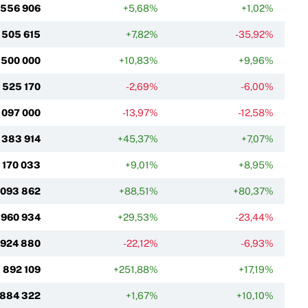
 556 906
+5,68%
+1,02%
 505 615
+7,82%
-35,92%
 500 000
+10,83%
+9,96%
 525 170
-2,69%
-6,00%
 097 000
-13,97%
-12,58%
 383 914
+45,37%
+7,07%
1 170 033
+9,01%
+8,95%
 093 862
+88,51%
+80,37%
960 934
+29,53%
-23,44%
924 880
-22,12%
-6,93%
892 109
+251,88%
+17,19%
884 322
+1,67%
+10,10%