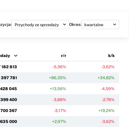
zycja:
Okres:
edaży
r/r
k/k
 182 813
-5,36%
-3,62%
 397 781
+86,35%
+34,82%
 428 045
+13,56%
-4,59%
 399 400
-3,88%
-2,78%
 700 367
-3,17%
+19,24%
 635 000
+2,97%
-3,62%