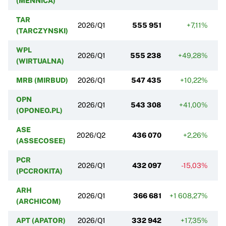
(MENNICA)
TAR
2026/Q1
555 951
+7,11%
(TARCZYNSKI)
WPL
2026/Q1
555 238
+49,28%
(WIRTUALNA)
MRB (MIRBUD)
2026/Q1
547 435
+10,22%
-
OPN
2026/Q1
543 308
+41,00%
-
(OPONEO.PL)
ASE
2026/Q2
436 070
+2,26%
+
(ASSECOSEE)
PCR
2026/Q1
432 097
-15,03%
+
(PCCROKITA)
ARH
2026/Q1
366 681
+1 608,27%
-
(ARCHICOM)
APT (APATOR)
2026/Q1
332 942
+17,35%