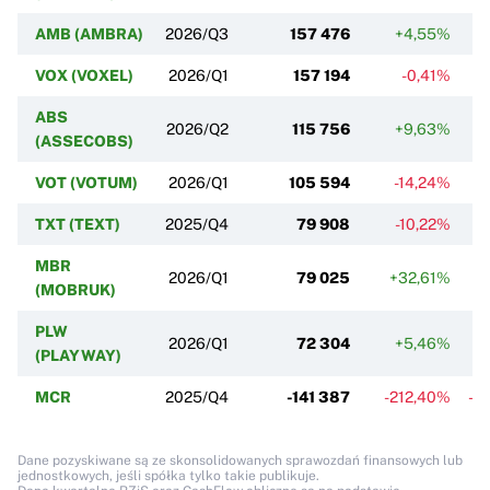
AMB (AMBRA)
2026/Q3
157 476
+4,55%
-
VOX (VOXEL)
2026/Q1
157 194
-0,41%
ABS
2026/Q2
115 756
+9,63%
(ASSECOBS)
VOT (VOTUM)
2026/Q1
105 594
-14,24%
-
TXT (TEXT)
2025/Q4
79 908
-10,22%
MBR
2026/Q1
79 025
+32,61%
-
(MOBRUK)
PLW
2026/Q1
72 304
+5,46%
-
(PLAYWAY)
MCR
2025/Q4
-141 387
-212,40%
-3
Dane pozyskiwane są ze skonsolidowanych sprawozdań finansowych lub
jednostkowych, jeśli spółka tylko takie publikuje.