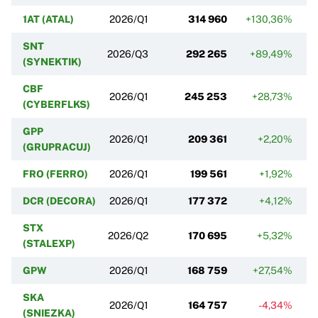
1AT (ATAL)
2026/Q1
314 960
+130,36%
-
SNT
2026/Q3
292 265
+89,49%
+
(SYNEKTIK)
CBF
2026/Q1
245 253
+28,73%
+
(CYBERFLKS)
GPP
2026/Q1
209 361
+2,20%
(GRUPRACUJ)
FRO (FERRO)
2026/Q1
199 561
+1,92%
DCR (DECORA)
2026/Q1
177 372
+4,12%
+
STX
2026/Q2
170 695
+5,32%
+
(STALEXP)
GPW
2026/Q1
168 759
+27,54%
+
SKA
2026/Q1
164 757
-4,34%
+
(SNIEZKA)