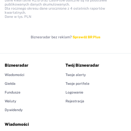
Dane kwartalne RZiS oraz CashFlow obliczne są na podstawie
publikowanych danych skumulowanych.
Dla rocznego okresu dane urocznione z 4 ostatnich raportów
kwartalnych.
Dane w tys. PLN
Biznesradar bez reklam?
Sprawdź BR Plus
Biznesradar
Twój Biznesradar
Wiadomości
Twoje alerty
Giełda
Twoje portfele
Fundusze
Logowanie
Waluty
Rejestracja
Dywidendy
Wiadomości