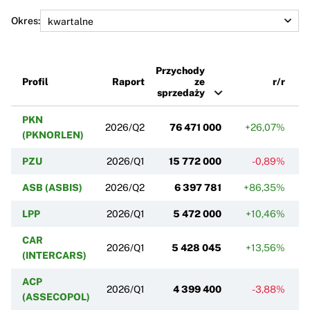
Okres:
Przychody
Profil
Raport
ze
r/r
sprzedaży
PKN
2026/Q2
76 471 000
+26,07%
+
(PKNORLEN)
PZU
2026/Q1
15 772 000
-0,89%
ASB (ASBIS)
2026/Q2
6 397 781
+86,35%
+3
LPP
2026/Q1
5 472 000
+10,46%
-
CAR
2026/Q1
5 428 045
+13,56%
(INTERCARS)
ACP
2026/Q1
4 399 400
-3,88%
(ASSECOPOL)