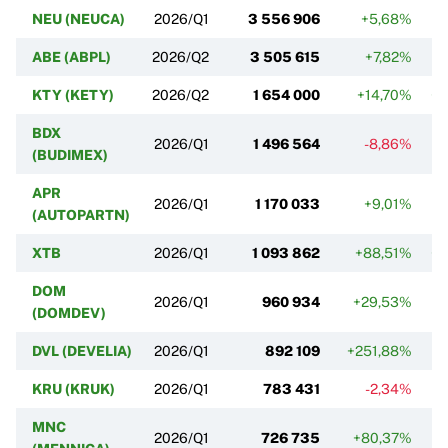
NEU (NEUCA)
2026/Q1
3 556 906
+5,68%
ABE (ABPL)
2026/Q2
3 505 615
+7,82%
-
KTY (KETY)
2026/Q2
1 654 000
+14,70%
+2
BDX
2026/Q1
1 496 564
-8,86%
-
(BUDIMEX)
APR
2026/Q1
1 170 033
+9,01%
+
(AUTOPARTN)
XTB
2026/Q1
1 093 862
+88,51%
+8
DOM
2026/Q1
960 934
+29,53%
-
(DOMDEV)
DVL (DEVELIA)
2026/Q1
892 109
+251,88%
+
KRU (KRUK)
2026/Q1
783 431
-2,34%
MNC
2026/Q1
726 735
+80,37%
+