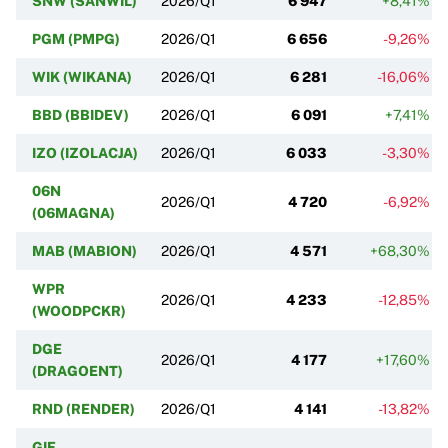
SNW (SANWIL)
2026/Q1
6 947
+8,41%
PGM (PMPG)
2026/Q1
6 656
-9,26%
WIK (WIKANA)
2026/Q1
6 281
-16,06%
BBD (BBIDEV)
2026/Q1
6 091
+7,41%
IZO (IZOLACJA)
2026/Q1
6 033
-3,30%
06N
2026/Q1
4 720
-6,92%
(06MAGNA)
MAB (MABION)
2026/Q1
4 571
+68,30%
WPR
2026/Q1
4 233
-12,85%
(WOODPCKR)
DGE
2026/Q1
4 177
+17,60%
(DRAGOENT)
RND (RENDER)
2026/Q1
4 141
-13,82%
GIF