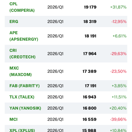
CPL
2026/Q1
19 179
+31,87%
(COMPERIA)
ERG
2026/Q1
18 319
-12,95%
APE
2026/Q1
18 191
+6,61%
(APSENERGY)
CRI
2026/Q1
17 964
-29,63%
(CREOTECH)
MXC
2026/Q1
17 389
-23,50%
(MAXCOM)
FAB (FABRITY)
2026/Q1
17 191
+3,85%
TLX (TALEX)
2026/Q1
16 943
+11,51%
YAN (YANOSIK)
2026/Q1
16 800
+20,40%
MCI
2026/Q1
16 559
-39,66%
XPL (XPLUS)
2026/Q1
15 988
+10,84%