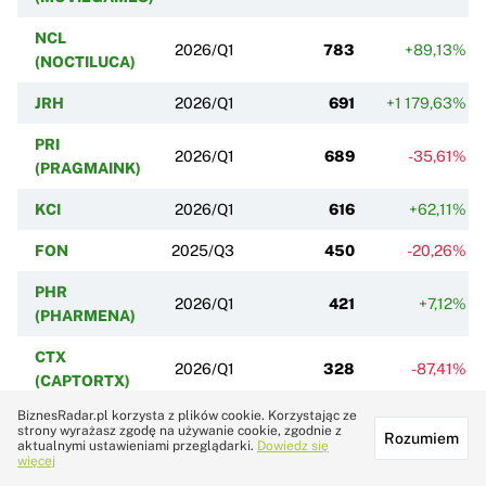
NCL
2026/Q1
783
+89,13%
(NOCTILUCA)
JRH
2026/Q1
691
+1 179,63%
PRI
2026/Q1
689
-35,61%
(PRAGMAINK)
KCI
2026/Q1
616
+62,11%
FON
2025/Q3
450
-20,26%
PHR
2026/Q1
421
+7,12%
(PHARMENA)
CTX
2026/Q1
328
-87,41%
(CAPTORTX)
BiznesRadar.pl korzysta z plików cookie. Korzystając ze
NVG
strony wyrażasz zgodę na używanie cookie, zgodnie z
2026/Q1
322
Rozumiem
(NOVAVISGR)
aktualnymi ustawieniami przeglądarki.
Dowiedz się
więcej