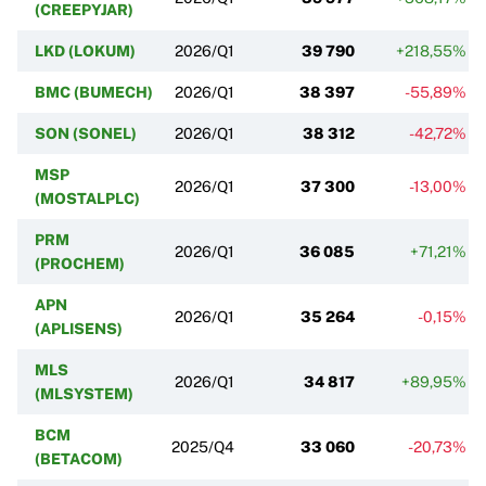
(CREEPYJAR)
LKD (LOKUM)
2026/Q1
39 790
+218,55%
BMC (BUMECH)
2026/Q1
38 397
-55,89%
SON (SONEL)
2026/Q1
38 312
-42,72%
MSP
2026/Q1
37 300
-13,00%
(MOSTALPLC)
PRM
2026/Q1
36 085
+71,21%
(PROCHEM)
APN
2026/Q1
35 264
-0,15%
(APLISENS)
MLS
2026/Q1
34 817
+89,95%
(MLSYSTEM)
BCM
2025/Q4
33 060
-20,73%
(BETACOM)