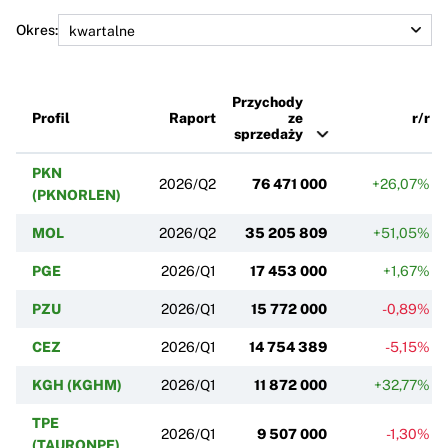
Okres:
Przychody
Profil
Raport
ze
r/r
sprzedaży
PKN
2026/Q2
76 471 000
+26,07%
(PKNORLEN)
MOL
2026/Q2
35 205 809
+51,05%
PGE
2026/Q1
17 453 000
+1,67%
PZU
2026/Q1
15 772 000
-0,89%
CEZ
2026/Q1
14 754 389
-5,15%
KGH (KGHM)
2026/Q1
11 872 000
+32,77%
TPE
2026/Q1
9 507 000
-1,30%
(TAURONPE)