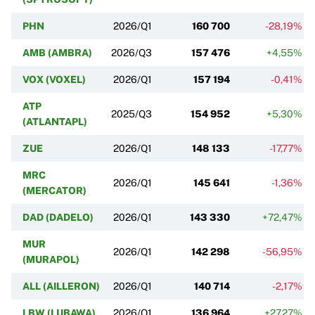
PHN
2026/Q1
160 700
-28,19%
AMB (AMBRA)
2026/Q3
157 476
+4,55%
VOX (VOXEL)
2026/Q1
157 194
-0,41%
ATP
2025/Q3
154 952
+5,30%
(ATLANTAPL)
ZUE
2026/Q1
148 133
-17,77%
MRC
2026/Q1
145 641
-1,36%
(MERCATOR)
DAD (DADELO)
2026/Q1
143 330
+72,47%
MUR
2026/Q1
142 298
-56,95%
(MURAPOL)
ALL (AILLERON)
2026/Q1
140 714
-2,17%
LBW (LUBAWA)
2026/Q1
136 964
+27,27%