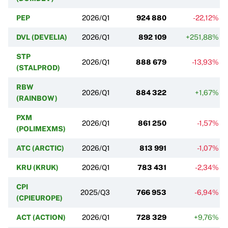
PEP
2026/Q1
924 880
-22,12%
DVL (DEVELIA)
2026/Q1
892 109
+251,88%
STP
2026/Q1
888 679
-13,93%
(STALPROD)
RBW
2026/Q1
884 322
+1,67%
(RAINBOW)
PXM
2026/Q1
861 250
-1,57%
(POLIMEXMS)
ATC (ARCTIC)
2026/Q1
813 991
-1,07%
KRU (KRUK)
2026/Q1
783 431
-2,34%
CPI
2025/Q3
766 953
-6,94%
(CPIEUROPE)
ACT (ACTION)
2026/Q1
728 329
+9,76%