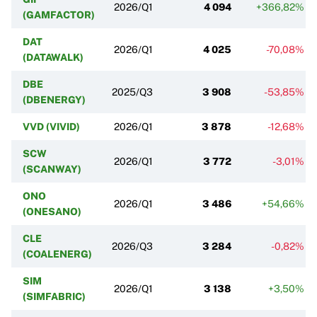
2026/Q1
4 094
+366,82%
(GAMFACTOR)
DAT
2026/Q1
4 025
-70,08%
(DATAWALK)
DBE
2025/Q3
3 908
-53,85%
(DBENERGY)
VVD (VIVID)
2026/Q1
3 878
-12,68%
SCW
2026/Q1
3 772
-3,01%
(SCANWAY)
ONO
2026/Q1
3 486
+54,66%
(ONESANO)
CLE
2026/Q3
3 284
-0,82%
(COALENERG)
SIM
2026/Q1
3 138
+3,50%
(SIMFABRIC)