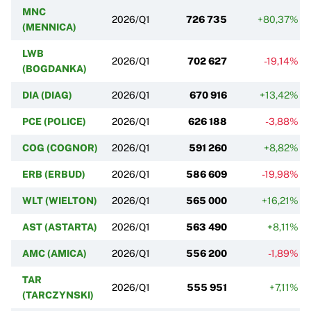
MNC
2026/Q1
726 735
+80,37%
(MENNICA)
LWB
2026/Q1
702 627
-19,14%
(BOGDANKA)
DIA (DIAG)
2026/Q1
670 916
+13,42%
PCE (POLICE)
2026/Q1
626 188
-3,88%
COG (COGNOR)
2026/Q1
591 260
+8,82%
ERB (ERBUD)
2026/Q1
586 609
-19,98%
WLT (WIELTON)
2026/Q1
565 000
+16,21%
AST (ASTARTA)
2026/Q1
563 490
+8,11%
AMC (AMICA)
2026/Q1
556 200
-1,89%
TAR
2026/Q1
555 951
+7,11%
(TARCZYNSKI)