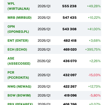
WPL
2026/Q1
555 238
+49,28%
(WIRTUALNA)
MRB (MIRBUD)
2026/Q1
547 435
+10,22%
OPN
2026/Q1
543 308
+41,00%
(OPONEO.PL)
ENT (ENTER)
2026/Q1
482 418
+3,68%
ECH (ECHO)
2026/Q1
469 020
+395,75%
ASE
2026/Q2
436 070
+2,26%
(ASSECOSEE)
PCR
2026/Q1
432 097
-15,03%
(PCCROKITA)
NWG (NEWAG)
2026/Q1
422 267
+12,73%
BOW (BOWIM)
2026/Q1
419 096
-5,80%
PBX (PEKABEX)
2026/Q1
408 766
+0,07%