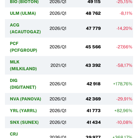
BIO (BIOTON)
2026/Q1
49 115
-25,15%
ULM (ULMA)
2026/Q1
48 762
-8,11%
ACG
2026/Q1
47 779
-14,20%
(ACAUTOGAZ)
PCF
2026/Q1
45 566
-27,66%
(PCFGROUP)
MLK
2021/Q1
43 392
-58,17%
(MILKILAND)
DIG
2026/Q1
42 918
+178,76%
(DIGITANET)
NVA (PANOVA)
2026/Q1
42 369
-29,91%
YRL (YARRL)
2026/Q1
41 773
+82,96%
SNX (SUNEX)
2026/Q1
41 434
-10,08%
CRJ
2026/Q1
39 977
+368,17%