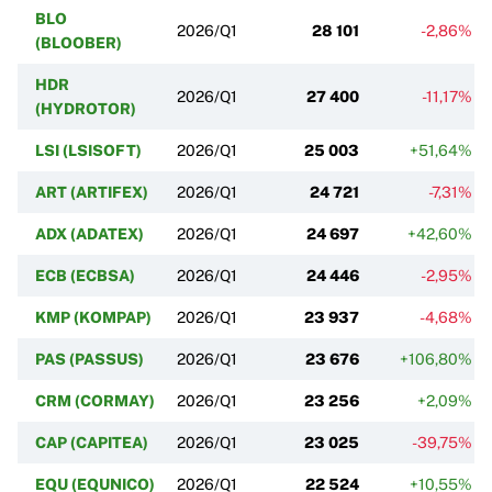
BLO
2026/Q1
28 101
-2,86%
(BLOOBER)
HDR
2026/Q1
27 400
-11,17%
(HYDROTOR)
LSI (LSISOFT)
2026/Q1
25 003
+51,64%
ART (ARTIFEX)
2026/Q1
24 721
-7,31%
ADX (ADATEX)
2026/Q1
24 697
+42,60%
ECB (ECBSA)
2026/Q1
24 446
-2,95%
KMP (KOMPAP)
2026/Q1
23 937
-4,68%
PAS (PASSUS)
2026/Q1
23 676
+106,80%
CRM (CORMAY)
2026/Q1
23 256
+2,09%
CAP (CAPITEA)
2026/Q1
23 025
-39,75%
EQU (EQUNICO)
2026/Q1
22 524
+10,55%