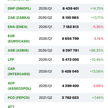
DNP (DINOPL)
2026/Q1
8 439 401
+14,75%
ZAB (ZABKA)
2026/Q2
8 100 985
+13,71%
ENA (ENEA)
2026/Q1
7 182 813
-5,36%
EUR
2026/Q1
6 656 799
-3,16%
(EUROCASH)
ASB (ASBIS)
2026/Q2
6 397 781
+86,35%
LPP
2026/Q1
5 472 000
+10,46%
CAR
2026/Q1
5 428 045
+13,56%
(INTERCARS)
ACP
2026/Q1
4 399 400
-3,88%
(ASSECOPOL)
PCO (PEPCO)
2021/Q2
3 762 023
+7,46%
ATT