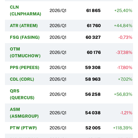
CLN
2026/Q1
61 865
+25,40%
(CLNPHARMA)
ATR (ATREM)
2026/Q1
61 760
+44,84%
FSG (FASING)
2026/Q1
60 327
-0,73%
OTM
2026/Q1
60 176
-37,38%
(OTMUCHOW)
PPS (PEPEES)
2026/Q1
59 308
-17,80%
CDL (CDRL)
2026/Q1
58 963
+7,02%
QRS
2026/Q1
56 258
+56,83%
(QUERCUS)
ASM
2026/Q1
54 038
-1,21%
(ASMGROUP)
PTW (PTWP)
2026/Q1
52 005
+118,39%