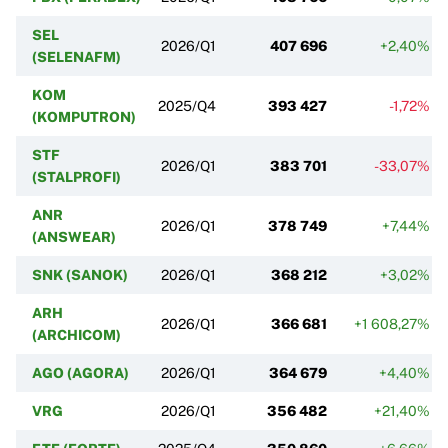
SEL
2026/Q1
407 696
+2,40%
(SELENAFM)
KOM
2025/Q4
393 427
-1,72%
(KOMPUTRON)
STF
2026/Q1
383 701
-33,07%
(STALPROFI)
ANR
2026/Q1
378 749
+7,44%
(ANSWEAR)
SNK (SANOK)
2026/Q1
368 212
+3,02%
ARH
2026/Q1
366 681
+1 608,27%
(ARCHICOM)
AGO (AGORA)
2026/Q1
364 679
+4,40%
VRG
2026/Q1
356 482
+21,40%