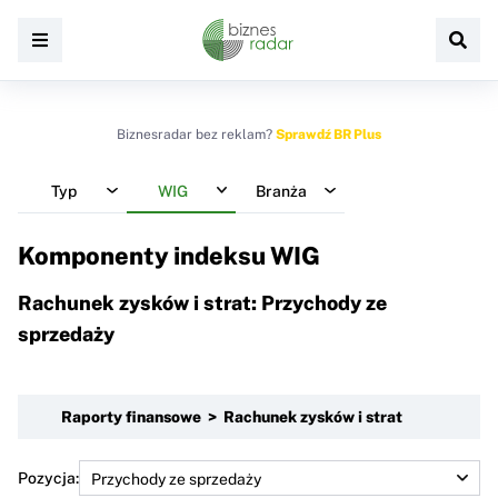
Biznesradar bez reklam?
Sprawdź BR Plus
Typ
WIG
Branża
Komponenty indeksu
WIG
Rachunek zysków i strat: Przychody ze
sprzedaży
Raporty finansowe > Rachunek zysków i strat
Pozycja: