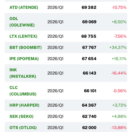
ATD (ATENDE)
2026/Q1
69 382
-10,75%
ODL
2026/Q1
69 069
+8,50%
(ODLEWNIE)
LTX (LENTEX)
2026/Q1
68 755
-7,56%
BBT (BOOMBIT)
2026/Q1
67 767
+34,37%
IPE (IPOPEMA)
2026/Q1
67 654
+16,11%
INK
2026/Q1
66 143
-16,44%
(INSTALKRK)
CLC
2026/Q1
66 101
-0,56%
(COLUMBUS)
HRP (HARPER)
2026/Q1
64 367
+3,73%
SEK (SEKO)
2026/Q1
62 740
+4,98%
OTS (OTLOG)
2026/Q1
62 000
-13,88%