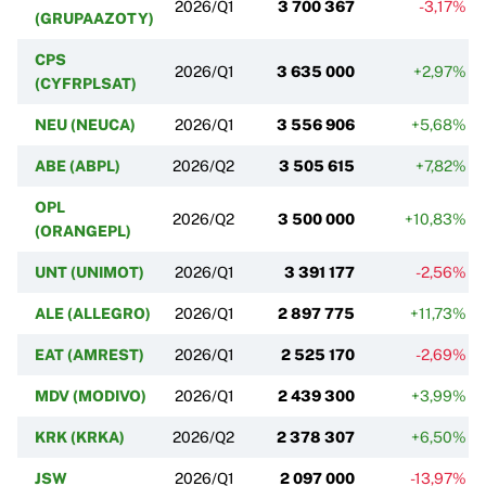
2026/Q1
3 700 367
-3,17%
(GRUPAAZOTY)
CPS
2026/Q1
3 635 000
+2,97%
(CYFRPLSAT)
NEU (NEUCA)
2026/Q1
3 556 906
+5,68%
ABE (ABPL)
2026/Q2
3 505 615
+7,82%
OPL
2026/Q2
3 500 000
+10,83%
(ORANGEPL)
UNT (UNIMOT)
2026/Q1
3 391 177
-2,56%
ALE (ALLEGRO)
2026/Q1
2 897 775
+11,73%
EAT (AMREST)
2026/Q1
2 525 170
-2,69%
MDV (MODIVO)
2026/Q1
2 439 300
+3,99%
KRK (KRKA)
2026/Q2
2 378 307
+6,50%
JSW
2026/Q1
2 097 000
-13,97%