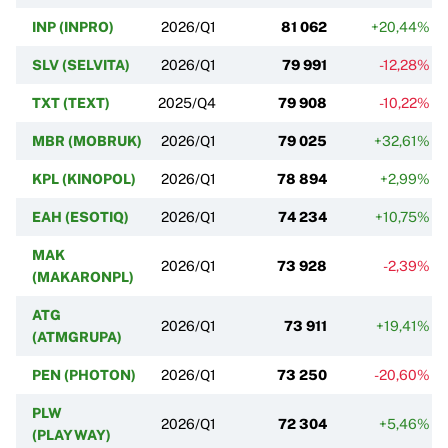
INP (INPRO)
2026/Q1
81 062
+20,44%
SLV (SELVITA)
2026/Q1
79 991
-12,28%
TXT (TEXT)
2025/Q4
79 908
-10,22%
MBR (MOBRUK)
2026/Q1
79 025
+32,61%
KPL (KINOPOL)
2026/Q1
78 894
+2,99%
EAH (ESOTIQ)
2026/Q1
74 234
+10,75%
MAK
2026/Q1
73 928
-2,39%
(MAKARONPL)
ATG
2026/Q1
73 911
+19,41%
(ATMGRUPA)
PEN (PHOTON)
2026/Q1
73 250
-20,60%
PLW
2026/Q1
72 304
+5,46%
(PLAYWAY)