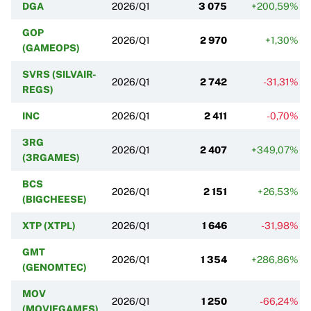
DGA
2026/Q1
3 075
+200,59%
GOP
2026/Q1
2 970
+1,30%
(GAMEOPS)
SVRS (SILVAIR-
2026/Q1
2 742
-31,31%
REGS)
INC
2026/Q1
2 411
-0,70%
3RG
2026/Q1
2 407
+349,07%
(3RGAMES)
BCS
2026/Q1
2 151
+26,53%
(BIGCHEESE)
XTP (XTPL)
2026/Q1
1 646
-31,98%
GMT
2026/Q1
1 354
+286,86%
(GENOMTEC)
MOV
2026/Q1
1 250
-66,24%
(MOVIEGAMES)