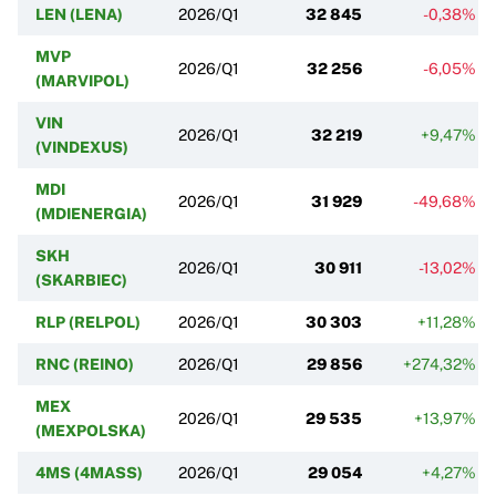
LEN (LENA)
2026/Q1
32 845
-0,38%
MVP
2026/Q1
32 256
-6,05%
(MARVIPOL)
VIN
2026/Q1
32 219
+9,47%
(VINDEXUS)
MDI
2026/Q1
31 929
-49,68%
(MDIENERGIA)
SKH
2026/Q1
30 911
-13,02%
(SKARBIEC)
RLP (RELPOL)
2026/Q1
30 303
+11,28%
RNC (REINO)
2026/Q1
29 856
+274,32%
MEX
2026/Q1
29 535
+13,97%
(MEXPOLSKA)
4MS (4MASS)
2026/Q1
29 054
+4,27%