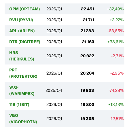
OPM (OPTEAM)
2026/Q1
22 451
+32,49%
RVU (RYVU)
2026/Q1
21 711
+3,22%
ARL (ARLEN)
2026/Q1
21 283
-63,65%
DTR (DIGITREE)
2026/Q1
21 160
+33,61%
HRS
2026/Q1
20 922
-2,31%
(HERKULES)
PRT
2026/Q1
20 264
-2,95%
(PROTEKTOR)
WXF
2025/Q4
19 823
-74,28%
(WARIMPEX)
11B (11BIT)
2026/Q1
19 802
+13,13%
VGO
2026/Q1
19 305
-12,51%
(VIGOPHOTN)