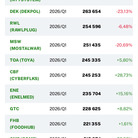
DEK (DEKPOL)
2026/Q1
263 654
-23,13%
RWL
2026/Q1
254 596
-6,48%
(RAWLPLUG)
MSW
2026/Q1
251 435
-20,69%
(MOSTALWAR)
TOA (TOYA)
2026/Q1
245 335
+5,80%
CBF
2026/Q1
245 253
+28,73%
(CYBERFLKS)
ENE
2026/Q1
235 704
+15,16%
(ENELMED)
GTC
2026/Q1
228 625
+8,82%
FHB
2026/Q1
221 355
+1,61%
(FOODHUB)