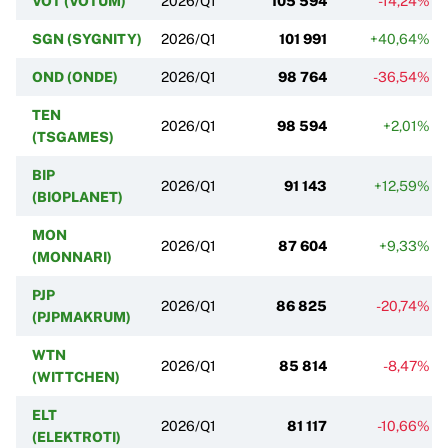
VOT (VOTUM)
2026/Q1
105 594
-14,24%
SGN (SYGNITY)
2026/Q1
101 991
+40,64%
OND (ONDE)
2026/Q1
98 764
-36,54%
TEN
2026/Q1
98 594
+2,01%
(TSGAMES)
BIP
2026/Q1
91 143
+12,59%
(BIOPLANET)
MON
2026/Q1
87 604
+9,33%
(MONNARI)
PJP
2026/Q1
86 825
-20,74%
(PJPMAKRUM)
WTN
2026/Q1
85 814
-8,47%
(WITTCHEN)
ELT
2026/Q1
81 117
-10,66%
(ELEKTROTI)