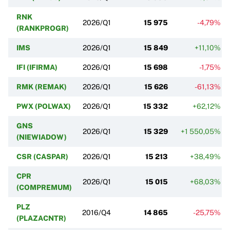
RNK
2026/Q1
15 975
-4,79%
(RANKPROGR)
IMS
2026/Q1
15 849
+11,10%
IFI (IFIRMA)
2026/Q1
15 698
-1,75%
RMK (REMAK)
2026/Q1
15 626
-61,13%
PWX (POLWAX)
2026/Q1
15 332
+62,12%
GNS
2026/Q1
15 329
+1 550,05%
(NIEWIADOW)
CSR (CASPAR)
2026/Q1
15 213
+38,49%
CPR
2026/Q1
15 015
+68,03%
(COMPREMUM)
PLZ
2016/Q4
14 865
-25,75%
(PLAZACNTR)