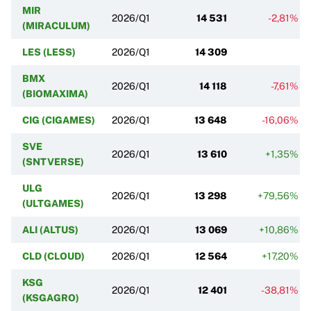
MIR
2026/Q1
14 531
-2,81%
(MIRACULUM)
LES (LESS)
2026/Q1
14 309
BMX
2026/Q1
14 118
-7,61%
(BIOMAXIMA)
CIG (CIGAMES)
2026/Q1
13 648
-16,06%
SVE
2026/Q1
13 610
+1,35%
(SNTVERSE)
ULG
2026/Q1
13 298
+79,56%
(ULTGAMES)
ALI (ALTUS)
2026/Q1
13 069
+10,86%
CLD (CLOUD)
2026/Q1
12 564
+17,20%
KSG
2026/Q1
12 401
-38,81%
(KSGAGRO)