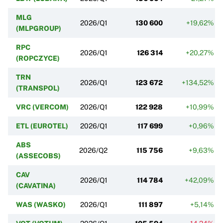
MLG
2026/Q1
130 600
+19,62%
(MLPGROUP)
RPC
2026/Q1
126 314
+20,27%
(ROPCZYCE)
TRN
2026/Q1
123 672
+134,52%
(TRANSPOL)
VRC (VERCOM)
2026/Q1
122 928
+10,99%
ETL (EUROTEL)
2026/Q1
117 699
+0,96%
ABS
2026/Q2
115 756
+9,63%
(ASSECOBS)
CAV
2026/Q1
114 784
+42,09%
(CAVATINA)
WAS (WASKO)
2026/Q1
111 897
+5,14%