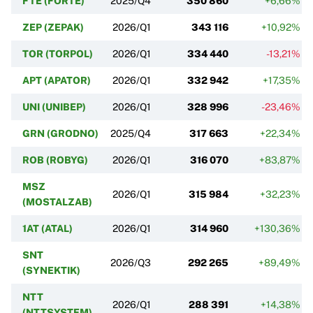
FTE (FORTE)
2025/Q4
350 860
+6,66%
ZEP (ZEPAK)
2026/Q1
343 116
+10,92%
TOR (TORPOL)
2026/Q1
334 440
-13,21%
APT (APATOR)
2026/Q1
332 942
+17,35%
UNI (UNIBEP)
2026/Q1
328 996
-23,46%
GRN (GRODNO)
2025/Q4
317 663
+22,34%
ROB (ROBYG)
2026/Q1
316 070
+83,87%
MSZ
2026/Q1
315 984
+32,23%
(MOSTALZAB)
1AT (ATAL)
2026/Q1
314 960
+130,36%
SNT
2026/Q3
292 265
+89,49%
(SYNEKTIK)
NTT
2026/Q1
288 391
+14,38%
(NTTSYSTEM)