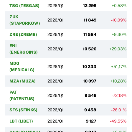
TSG (TESGAS)
2026/Q1
12 299
+0,58%
ZUK
2026/Q1
11 849
-10,09%
(STAPORKOW)
ZRE (ZREMB)
2026/Q1
11 584
+9,30%
ENI
2026/Q1
10 526
+29,03%
(ENERGOINS)
MDG
2026/Q1
10 233
+51,17%
(MEDICALG)
MZA (MUZA)
2026/Q1
10 097
+10,28%
PAT
2026/Q1
9 546
-72,18%
(PATENTUS)
SFS (SFINKS)
2026/Q1
9 458
-26,01%
LBT (LIBET)
2026/Q1
9 127
-49,55%