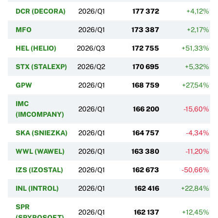
DCR (DECORA)
2026/Q1
177 372
+4,12%
MFO
2026/Q1
173 387
+2,17%
HEL (HELIO)
2026/Q3
172 755
+51,33%
STX (STALEXP)
2026/Q2
170 695
+5,32%
GPW
2026/Q1
168 759
+27,54%
IMC
2026/Q1
166 200
-15,60%
(IMCOMPANY)
SKA (SNIEZKA)
2026/Q1
164 757
-4,34%
WWL (WAWEL)
2026/Q1
163 380
-11,20%
IZS (IZOSTAL)
2026/Q1
162 673
-50,66%
INL (INTROL)
2026/Q1
162 416
+22,84%
SPR
2026/Q1
162 137
+12,45%
(SPYROSOFT)