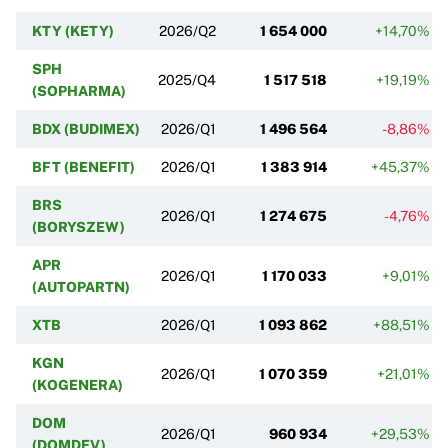
KTY (KETY)
2026/Q2
1 654 000
+14,70%
SPH
2025/Q4
1 517 518
+19,19%
(SOPHARMA)
BDX (BUDIMEX)
2026/Q1
1 496 564
-8,86%
BFT (BENEFIT)
2026/Q1
1 383 914
+45,37%
BRS
2026/Q1
1 274 675
-4,76%
(BORYSZEW)
APR
2026/Q1
1 170 033
+9,01%
(AUTOPARTN)
XTB
2026/Q1
1 093 862
+88,51%
KGN
2026/Q1
1 070 359
+21,01%
(KOGENERA)
DOM
2026/Q1
960 934
+29,53%
(DOMDEV)