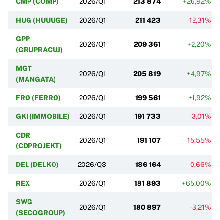
CMP (COMP)
2026/Q1
213 874
+26,92%
HUG (HUUUGE)
2026/Q1
211 423
-12,31%
GPP
2026/Q1
209 361
+2,20%
(GRUPRACUJ)
MGT
2026/Q1
205 819
+4,97%
(MANGATA)
FRO (FERRO)
2026/Q1
199 561
+1,92%
GKI (IMMOBILE)
2026/Q1
191 733
-3,01%
CDR
2026/Q1
191 107
-15,55%
(CDPROJEKT)
DEL (DELKO)
2026/Q3
186 164
-0,66%
REX
2026/Q1
181 893
+65,00%
SWG
2026/Q1
180 897
-3,21%
(SECOGROUP)