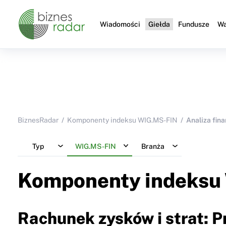
Wiadomości
Giełda
Fundusze
Wa
BiznesRadar
Komponenty indeksu WIG.MS-FIN
Analiza fin
Typ
WIG.MS-FIN
Branża
Komponenty indeksu
Rachunek zysków i strat: 