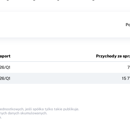
Po
aport
Przychody ze spr
26/Q1
7
26/Q1
15 
nostkowych, jeśli spółka tylko takie publikuje.
anych danych skumulowanych.
.