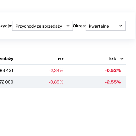
zycja:
Okres:
zedaży
r/r
k/k
83 431
-2,34%
-0,53%
772 000
-0,89%
-2,55%