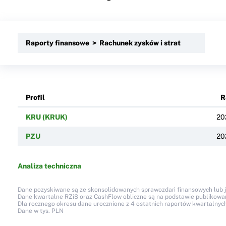
Raporty finansowe > Rachunek zysków i strat
Profil
R
KRU (KRUK)
20
PZU
20
Analiza techniczna
Dane pozyskiwane są ze skonsolidowanych sprawozdań finansowych lub jed
Dane kwartalne RZiS oraz CashFlow obliczne są na podstawie publikow
Dla rocznego okresu dane urocznione z 4 ostatnich raportów kwartalnych
Dane w tys. PLN