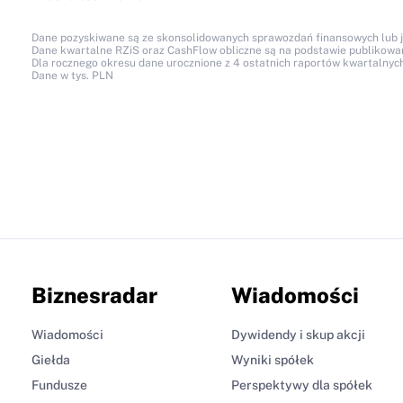
Dane pozyskiwane są ze skonsolidowanych sprawozdań finansowych lub jed
Dane kwartalne RZiS oraz CashFlow obliczne są na podstawie publikow
Dla rocznego okresu dane urocznione z 4 ostatnich raportów kwartalnych
Dane w tys. PLN
Biznesradar
Wiadomości
Wiadomości
Dywidendy i skup akcji
Giełda
Wyniki spółek
Fundusze
Perspektywy dla spółek