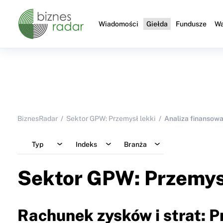
Wiadomości
Giełda
Fundusze
Wa
BiznesRadar
Sektor GPW: Przemysł lekki
Analiza finansow
Typ
Indeks
Branża
Sektor GPW: Przemys
Rachunek zysków i strat: 