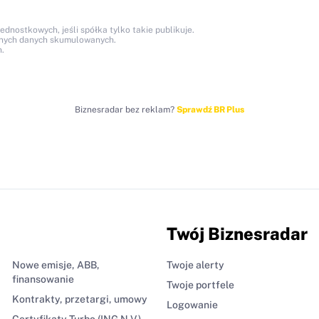
nostkowych, jeśli spółka tylko takie publikuje.
anych danych skumulowanych.
.
Biznesradar bez reklam?
Sprawdź BR Plus
Twój Biznesradar
Nowe emisje, ABB,
Twoje alerty
finansowanie
Twoje portfele
Kontrakty, przetargi, umowy
Logowanie
Certyfikaty Turbo (ING N.V.)