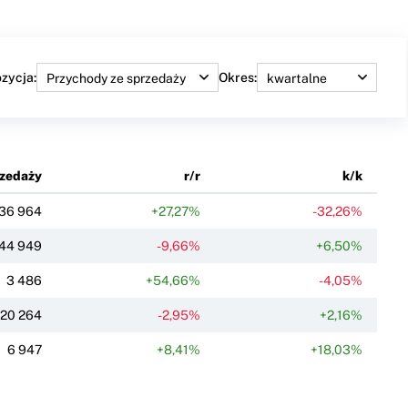
zycja:
Okres:
rzedaży
r/r
k/k
36 964
+27,27%
-32,26%
44 949
-9,66%
+6,50%
3 486
+54,66%
-4,05%
20 264
-2,95%
+2,16%
6 947
+8,41%
+18,03%