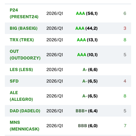
P24
2026/Q1
AAA
(
56,1
)
6
(PRESENT24)
BIG (BASEIG)
2026/Q1
AAA
(
44,2
)
3
TRX (TREX)
2026/Q1
AAA
(
13,1
)
8
OUT
2026/Q1
AAA
(
10,1
)
5
(OUTDOORZY)
LES (LESS)
2026/Q1
A-
(
6,6
)
SFD
2026/Q1
A-
(
6,5
)
4
ALE
2026/Q1
A-
(
6,5
)
8
(ALLEGRO)
DAD (DADELO)
2026/Q1
BBB+
(
6,4
)
5
MNS
2026/Q1
BBB
(
6,0
)
7
(MENNICASK)