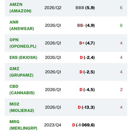
AMZN
2026/Q2
BBB
(
5,9
)
6
(AMAZON)
ANR
2026/Q1
BB-
(
4,9
)
8
(ANSWEAR)
OPN
2026/Q1
B+
(
4,7
)
4
(OPONEO.PL)
EKS (EKIOSK)
2026/Q1
D
(
-2,4
)
4
GMZ
2026/Q1
D
(
-2,5
)
4
(GRUPAMZ)
CBD
2026/Q1
D
(
-4,5
)
2
(CANNABIS)
MO2
2026/Q1
D
(
-13,3
)
4
(MOLIERA2)
MRG
2023/Q4
D
(
-1 069,6
)
(MERLINGRP)