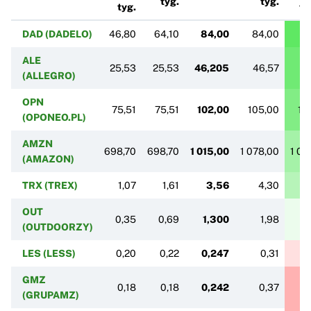
tyg.
tyg.
tyg.
ty
DAD (DADELO)
46,80
64,10
84,00
84,00
8
ALE
25,53
25,53
46,205
46,57
4
(ALLEGRO)
OPN
75,51
75,51
102,00
105,00
10
(OPONEO.PL)
AMZN
698,70
698,70
1 015,00
1 078,00
1 07
(AMAZON)
TRX (TREX)
1,07
1,61
3,56
4,30
OUT
0,35
0,69
1,300
1,98
(OUTDOORZY)
LES (LESS)
0,20
0,22
0,247
0,31
GMZ
0,18
0,18
0,242
0,37
(GRUPAMZ)