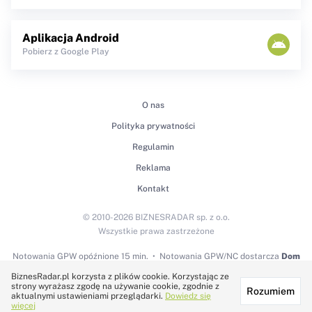
Aplikacja Android
Pobierz z Google Play
O nas
Polityka prywatności
Regulamin
Reklama
Kontakt
© 2010-2026 BIZNESRADAR sp. z o.o.
Wszystkie prawa zastrzeżone
Notowania GPW
opóźnione 15 min.
Notowania GPW/NC dostarcza
Dom
Maklerski BDM S.A.
BiznesRadar.pl korzysta z plików cookie. Korzystając ze
strony wyrażasz zgodę na używanie cookie, zgodnie z
Rozumiem
Technologię dostarcza:
aktualnymi ustawieniami przeglądarki.
Dowiedz się
więcej