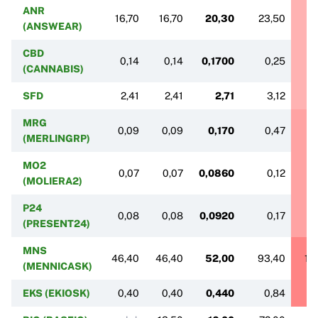
ANR
16,70
16,70
20,30
23,50
3
(ANSWEAR)
CBD
0,14
0,14
0,1700
0,25
(CANNABIS)
SFD
2,41
2,41
2,71
3,12
MRG
0,09
0,09
0,170
0,47
(MERLINGRP)
MO2
0,07
0,07
0,0860
0,12
(MOLIERA2)
P24
0,08
0,08
0,0920
0,17
(PRESENT24)
MNS
46,40
46,40
52,00
93,40
10
(MENNICASK)
EKS (EKIOSK)
0,40
0,40
0,440
0,84