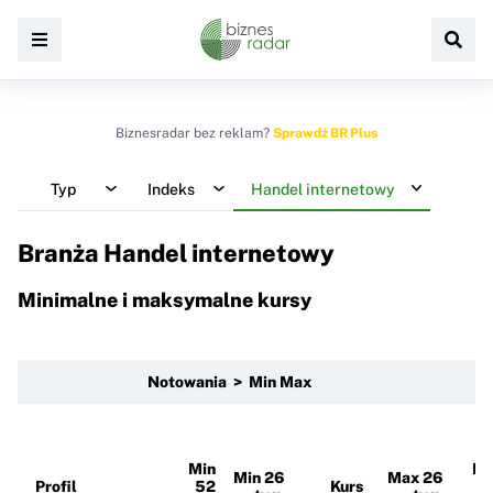
Biznesradar bez reklam?
Sprawdź BR Plus
Typ
Indeks
Handel internetowy
Branża Handel internetowy
Minimalne i maksymalne kursy
Notowania > Min Max
Min
M
Min 26
Max 26
Profil
52
Kurs