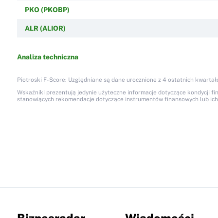
PKO (PKOBP)
ALR (ALIOR)
Analiza techniczna
Piotroski F-Score: Uzględniane są dane urocznione z 4 ostatnich kwartał
Wskaźniki prezentują jedynie użyteczne informacje dotyczące kondycji fi
stanowiących rekomendacje dotyczące instrumentów finansowych lub ich em
Biznesradar
Wiadomości