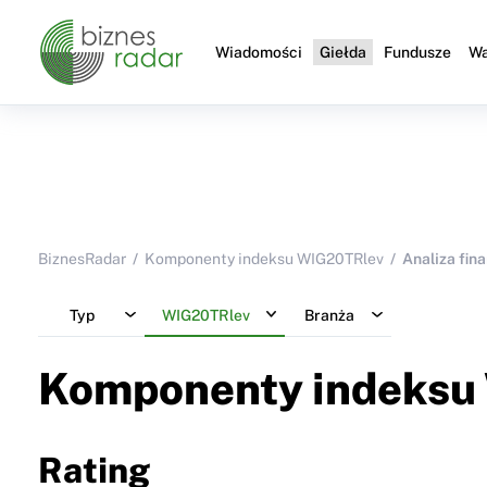
Wiadomości
Giełda
Fundusze
Wa
BiznesRadar
Komponenty indeksu WIG20TRlev
Analiza fin
Typ
WIG20TRlev
Branża
Komponenty indeksu
Rating