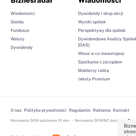
Wiadomości
Dywidendy i skup akcji
Giełda
Wyniki spółek
Fundusze
Perspektywy dla spółek
Waluty
Dywidendowe Analizy Spółe
[DAS]
Dywidendy
Wiesz w co inwestujesz
Spotkanie z zarządem
Maklerzy radzą
teksty Premium
O nas
Polityka prywatności
Regulamin
Reklama
Kontakt
Notowania GPW
opóźnione 15 min.
Notowania GPW/NC dostarcza
Dom 
Bizne
stron