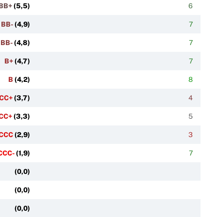
BB+
(
5,5
)
6
BB-
(
4,9
)
7
BB-
(
4,8
)
7
B+
(
4,7
)
7
B
(
4,2
)
8
CC+
(
3,7
)
4
CC+
(
3,3
)
5
CCC
(
2,9
)
3
CCC-
(
1,9
)
7
(
0,0
)
(
0,0
)
(
0,0
)