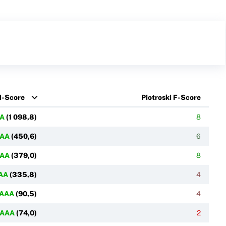
M-Score
Piotroski F-Score
A
(
1 098,8
)
8
AA
(
450,6
)
6
AA
(
379,0
)
8
AA
(
335,8
)
4
AAA
(
90,5
)
4
AAA
(
74,0
)
2