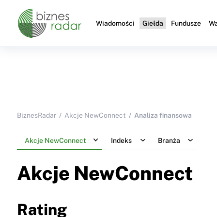
Wiadomości
Giełda
Fundusze
Wa
BiznesRadar
Akcje NewConnect
Analiza finansowa
Akcje NewConnect
Indeks
Branża
Akcje NewConnect
Rating