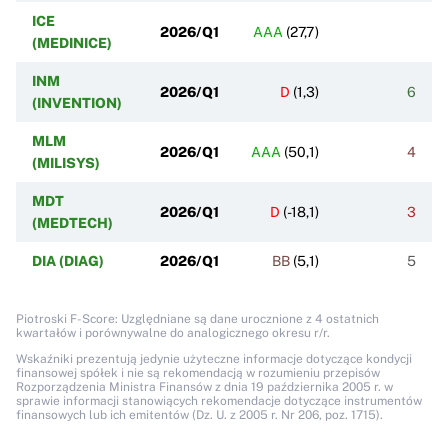
ICE
2026/Q1
AAA
(
27,7
)
(MEDINICE)
INM
2026/Q1
D
(
1,3
)
6
(INVENTION)
MLM
2026/Q1
AAA
(
50,1
)
4
(MILISYS)
MDT
2026/Q1
D
(
-18,1
)
3
(MEDTECH)
DIA (DIAG)
2026/Q1
BB
(
5,1
)
5
Piotroski F-Score: Uzględniane są dane urocznione z 4 ostatnich
kwartałów i porównywalne do analogicznego okresu r/r.
Wskaźniki prezentują jedynie użyteczne informacje dotyczące kondycji
finansowej spółek i nie są rekomendacją w rozumieniu przepisów
Rozporządzenia Ministra Finansów z dnia 19 października 2005 r. w
sprawie informacji stanowiących rekomendacje dotyczące instrumentów
finansowych lub ich emitentów (Dz. U. z 2005 r. Nr 206, poz. 1715).