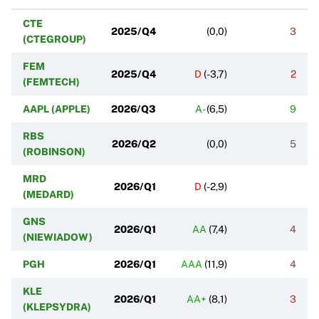
CTE
2025/Q4
(
0,0
)
3
(CTEGROUP)
FEM
2025/Q4
D
(
-3,7
)
2
(FEMTECH)
AAPL (APPLE)
2026/Q3
A-
(
6,5
)
9
RBS
2026/Q2
(
0,0
)
5
(ROBINSON)
MRD
2026/Q1
D
(
-2,9
)
(MEDARD)
GNS
2026/Q1
AA
(
7,4
)
4
(NIEWIADOW)
PGH
2026/Q1
AAA
(
11,9
)
4
KLE
2026/Q1
AA+
(
8,1
)
3
(KLEPSYDRA)