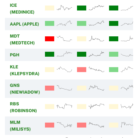
ICE
(MEDINICE)
AAPL (APPLE)
MDT
(MEDTECH)
PGH
KLE
(KLEPSYDRA)
GNS
(NIEWIADOW)
RBS
(ROBINSON)
MLM
(MILISYS)