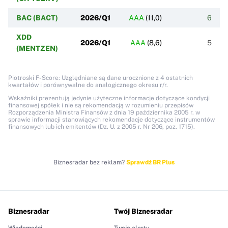
BAC (BACT)
2026/Q1
AAA
(
11,0
)
6
XDD
2026/Q1
AAA
(
8,6
)
5
(MENTZEN)
Piotroski F-Score: Uzględniane są dane urocznione z 4 ostatnich
kwartałów i porównywalne do analogicznego okresu r/r.
Wskaźniki prezentują jedynie użyteczne informacje dotyczące kondycji
finansowej spółek i nie są rekomendacją w rozumieniu przepisów
Rozporządzenia Ministra Finansów z dnia 19 października 2005 r. w
sprawie informacji stanowiących rekomendacje dotyczące instrumentów
finansowych lub ich emitentów (Dz. U. z 2005 r. Nr 206, poz. 1715).
Biznesradar bez reklam?
Sprawdź BR Plus
Biznesradar
Twój Biznesradar
Wiadomości
Twoje alerty