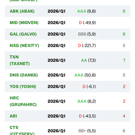
ABK (ABAK)
2026/Q1
AAA
(
9,8
)
9
MID (MIDVEN)
2026/Q1
D
(
-49,9
)
GAL (GALVO)
2026/Q1
BBB
(
5,9
)
8
NXG (NEXITY)
2026/Q1
D
(
-221,7
)
5
TXN
2026/Q1
AA
(
7,3
)
7
(TAXNET)
DNS (DANKS)
2026/Q1
AAA
(
50,8
)
5
YOS (YOSHI)
2026/Q1
D
(
-6,1
)
2
HRC
2026/Q1
AAA
(
8,2
)
2
(GRUPAHRC)
ARI
2026/Q1
D
(
-43,5
)
4
CTS
2026/Q1
BB+
(
5,5
)
6
(CITYSERV)