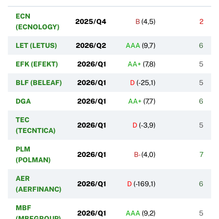
ECN
2025/Q4
B
(
4,5
)
2
(ECNOLOGY)
LET (LETUS)
2026/Q2
AAA
(
9,7
)
6
EFK (EFEKT)
2026/Q1
AA+
(
7,8
)
5
BLF (BELEAF)
2026/Q1
D
(
-25,1
)
5
DGA
2026/Q1
AA+
(
7,7
)
6
TEC
2026/Q1
D
(
-3,9
)
5
(TECNTICA)
PLM
2026/Q1
B-
(
4,0
)
7
(POLMAN)
AER
2026/Q1
D
(
-169,1
)
6
(AERFINANC)
MBF
2026/Q1
AAA
(
9,2
)
5
(MBFGROUP)