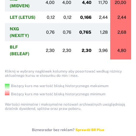
4,00
4,00
4,40
11,70
20,00
(MIDVEN)
LET (LETUS)
0,12
0,12
0,166
2,44
2,44
NXG
0,76
0,76
0,765
1,28
2,68
(NEXITY)
BLF
2,30
2,30
2,30
3,96
4,80
(BELEAF)
Kliknij w wybrany nagłówek kolumny aby posortować według różnicy
aktualnego kursu w stosunku do min i max.
Bieżący kurs ma wartość bliską historycznego maksimum
Bieżący kurs ma wartość bliską historycznego minimum
Wartości minimalne i maksymalne notowań archiwalnych uwzględniają
dzielnik dywidend, splitów oraz praw poboru.
Biznesradar bez reklam?
Sprawdź BR Plus