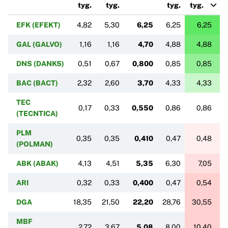
tyg.
tyg.
tyg.
tyg.
EFK (EFEKT)
4,82
5,30
6,25
6,25
6,25
GAL (GALVO)
1,16
1,16
4,70
4,88
4,88
DNS (DANKS)
0,51
0,67
0,800
0,85
0,85
BAC (BACT)
2,32
2,60
3,70
4,33
4,33
TEC
0,17
0,33
0,550
0,86
0,86
(TECNTICA)
PLM
0,35
0,35
0,410
0,47
0,48
(POLMAN)
ABK (ABAK)
4,13
4,51
5,35
6,30
7,05
ARI
0,32
0,33
0,400
0,47
0,54
DGA
18,35
21,50
22,20
28,76
30,55
MBF
2,72
3,67
5,08
8,00
10,40