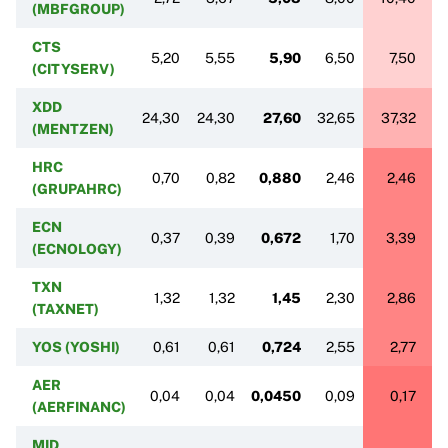
(MBFGROUP)
CTS
5,20
5,55
5,90
6,50
7,50
(CITYSERV)
XDD
24,30
24,30
27,60
32,65
37,32
(MENTZEN)
HRC
0,70
0,82
0,880
2,46
2,46
(GRUPAHRC)
ECN
0,37
0,39
0,672
1,70
3,39
(ECNOLOGY)
TXN
1,32
1,32
1,45
2,30
2,86
(TAXNET)
YOS (YOSHI)
0,61
0,61
0,724
2,55
2,77
AER
0,04
0,04
0,0450
0,09
0,17
(AERFINANC)
MID