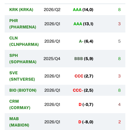
KRK (KRKA)
2026/Q2
AAA
(
14,0
)
8
PHR
2026/Q1
AAA
(
13,1
)
3
(PHARMENA)
CLN
2026/Q1
A-
(
6,4
)
5
(CLNPHARMA)
SPH
2025/Q4
BBB
(
5,9
)
8
(SOPHARMA)
SVE
2026/Q1
CCC
(
2,7
)
3
(SNTVERSE)
BIO (BIOTON)
2026/Q1
CCC-
(
2,5
)
8
CRM
2026/Q1
D
(
-0,7
)
4
(CORMAY)
MAB
2026/Q1
D
(
-8,0
)
2
(MABION)