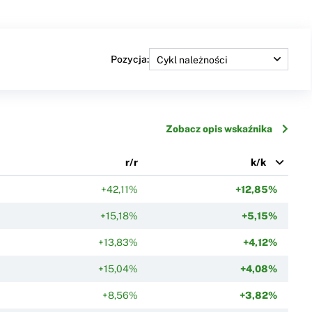
Pozycja:
Zobacz opis wskaźnika
r/r
k/k
+42,11%
+12,85%
+15,18%
+5,15%
+13,83%
+4,12%
+15,04%
+4,08%
+8,56%
+3,82%