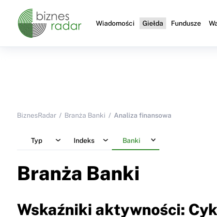
Wiadomości
Giełda
Fundusze
Wa
BiznesRadar
Branża Banki
Analiza finansowa
Typ
Indeks
Banki
Branża Banki
Wskaźniki aktywności: Cyk