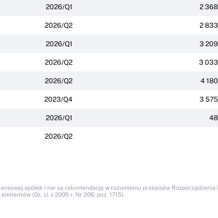
2026/Q1
2 368
2026/Q2
2 833
2026/Q1
3 209
2026/Q2
3 033
2026/Q2
4 180
2023/Q4
3 575
2026/Q1
48
2026/Q2
nansowej spółek i nie są rekomendacją w rozumieniu przepisów Rozporządzenia M
itentów (Dz. U. z 2005 r. Nr 206, poz. 1715).