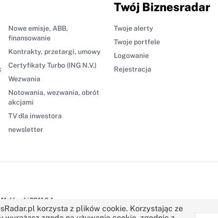
Twój Biznesradar
Nowe emisje, ABB,
Twoje alerty
finansowanie
Twoje portfele
Kontrakty, przetargi, umowy
Logowanie
Certyfikaty Turbo (ING N.V.)
k
Rejestracja
Wezwania
Notowania, wezwania, obrót
akcjami
TV dla inwestora
newsletter
Maklerski BDM S.A.
sRadar.pl korzysta z plików cookie. Korzystając ze
y wyrażasz zgodę na używanie cookie, zgodnie z