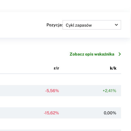
Pozycja:
Zobacz opis wskaźnika
r/r
k/k
-5,56%
+2,41%
-15,62%
0,00%