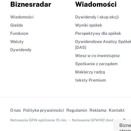
Biznesradar
Wiadomości
Wiadomości
Dywidendy i skup akcji
Giełda
Wyniki spółek
Fundusze
Perspektywy dla spółek
Waluty
Dywidendowe Analizy Spółe
[DAS]
Dywidendy
Wiesz w co inwestujesz
Spotkanie z zarządem
Maklerzy radzą
teksty Premium
O nas
Polityka prywatności
Regulamin
Reklama
Kontakt
Notowania GPW
opóźnione 15 min.
Notowania GPW/NC dostarcza
Dom 
Bizne
stron