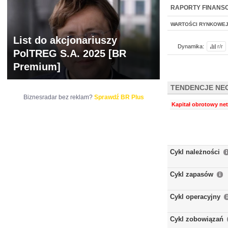
WYCENA
BR 
RAPORTY FINANS
WARTOŚCI RYNKOWE
List do akcjonariuszy
Dynamika:
r/r
PolTREG S.A. 2025 [BR
Premium]
TENDENCJE NE
Biznesradar bez reklam?
Sprawdź BR Plus
Kapitał obrotowy net
Cykl należności
Cykl zapasów
Cykl operacyjny
Cykl zobowiązań