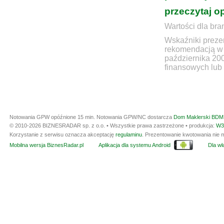
przeczytaj o
Wartości dla bra
Wskaźniki prezen
rekomendacją w 
października 20
finansowych lub 
Notowania GPW opóźnione 15 min.
Notowania GPW/NC dostarcza
Dom Maklerski BDM 
© 2010-2026 BIZNESRADAR sp. z o.o. • Wszystkie prawa zastrzeżone • produkcja:
W3
Korzystanie z serwisu oznacza akceptację
regulaminu
. Prezentowanie kwotowania nie m
Mobilna wersja BiznesRadar.pl
Aplikacja dla systemu Android
Dla wła