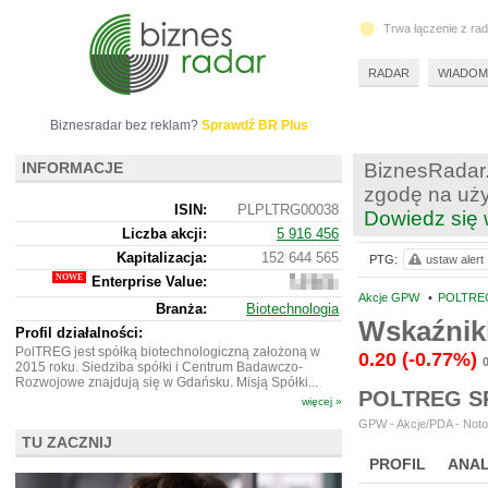
Trwa łączenie z ra
RADAR
WIADOM
Biznesradar bez reklam?
Sprawdź BR Plus
INFORMACJE
BiznesRadar.
zgodę na uży
ISIN:
PLPLTRG00038
Dowiedz się 
Liczba akcji:
5 916 456
Kapitalizacja:
152 644 565
PTG:
ustaw alert
Enterprise Value:
151
133
Akcje GPW
•
POLTREG
Branża:
Biotechnologia
565
Wskaźnik
Profil działalności:
PolTREG jest spółką biotechnologiczną założoną w
0.20
(-0.77%)
2015 roku. Siedziba spółki i Centrum Badawczo-
Rozwojowe znajdują się w Gdańsku. Misją Spółki...
POLTREG S
więcej »
GPW - Akcje/PDA - Noto
TU ZACZNIJ
PROFIL
ANAL