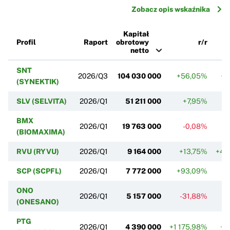
Zobacz opis wskaźnika
Kapitał
Profil
Raport
obrotowy
r/r
netto
SNT
2026/Q3
104 030 000
+56,05%
+1
(SYNEKTIK)
SLV (SELVITA)
2026/Q1
51 211 000
+7,95%
BMX
2026/Q1
19 763 000
-0,08%
+1
(BIOMAXIMA)
RVU (RYVU)
2026/Q1
9 164 000
+13,75%
+43
SCP (SCPFL)
2026/Q1
7 772 000
+93,09%
+4
ONO
2026/Q1
5 157 000
-31,88%
-
(ONESANO)
PTG
2026/Q1
4 390 000
+1 175,98%
+9