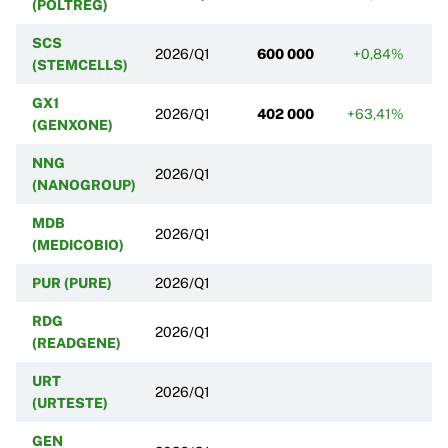
(POLTREG)
SCS
2026/Q1
600 000
+0,84%
+
(STEMCELLS)
GX1
2026/Q1
402 000
+63,41%
-3
(GENXONE)
NNG
2026/Q1
(NANOGROUP)
MDB
2026/Q1
(MEDICOBIO)
PUR (PURE)
2026/Q1
RDG
2026/Q1
(READGENE)
URT
2026/Q1
(URTESTE)
GEN