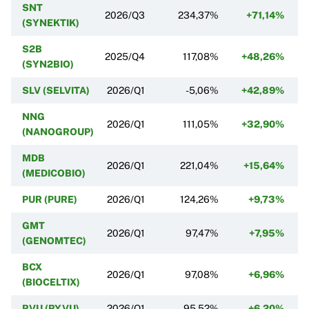
SNT
2026/Q3
234,37%
+71,14%
(SYNEKTIK)
S2B
2025/Q4
117,08%
+48,26%
(SYN2BIO)
SLV (SELVITA)
2026/Q1
-5,06%
+42,89%
-
NNG
2026/Q1
111,05%
+32,90%
(NANOGROUP)
MDB
2026/Q1
221,04%
+15,64%
(MEDICOBIO)
PUR (PURE)
2026/Q1
124,26%
+9,73%
GMT
2026/Q1
97,47%
+7,95%
(GENOMTEC)
BCX
2026/Q1
97,08%
+6,96%
(BIOCELTIX)
RVU (RYVU)
2026/Q1
95,52%
+6,20%