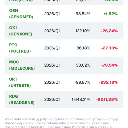
GEN
2026/Q1
93,54%
+1,52%
(GENOMED)
GX1
2026/Q1
122,10%
-26,24%
(GENXONE)
PTG
2026/Q1
86,18%
-27,30%
(POLTREG)
MOC
2026/Q1
30,02%
-70,94%
(MOLECURE)
URT
2026/Q1
-99,87%
-232,16%
(URTESTE)
RDG
2026/Q1
-1 648,21%
-6 511,35%
-1
(READGENE)
Wskaźniki prezentują jedynie użyteczne informacje dotyczące kondycji
finansowej spółek i nie są rekomendacją w rozumieniu przepisów
Rozporządzenia Ministra Finansów z dnia 19 października 2005 r. w