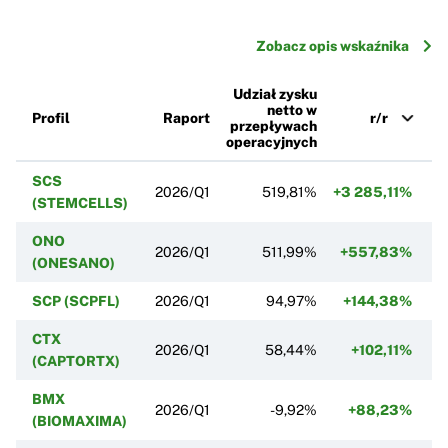
Zobacz opis wskaźnika
Udział zysku
netto w
Profil
Raport
r/r
przepływach
operacyjnych
SCS
2026/Q1
519,81%
+3 285,11%
(STEMCELLS)
ONO
2026/Q1
511,99%
+557,83%
+
(ONESANO)
SCP (SCPFL)
2026/Q1
94,97%
+144,38%
CTX
2026/Q1
58,44%
+102,11%
(CAPTORTX)
BMX
2026/Q1
-9,92%
+88,23%
-
(BIOMAXIMA)