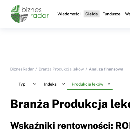
Wiadomości
Giełda
Fundusze
Wa
BiznesRadar
Branża Produkcja leków
Analiza finansowa
Typ
Indeks
Produkcja leków
Branża Produkcja le
Wskaźniki rentowności: RO