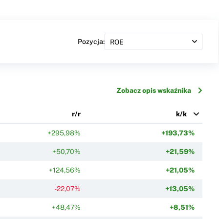
Pozycja:
Zobacz opis wskaźnika
r/r
k/k
+295,98%
+193,73%
+50,70%
+21,59%
+124,56%
+21,05%
-22,07%
+13,05%
+48,47%
+8,51%