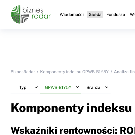
Wiadomości
Giełda
Fundusze
Wa
BiznesRadar
Komponenty indeksu GPWB-B1Y5Y
Analiza fi
Typ
GPWB-B1Y5Y
Branża
Komponenty indeksu
Wskaźniki rentowności: RO