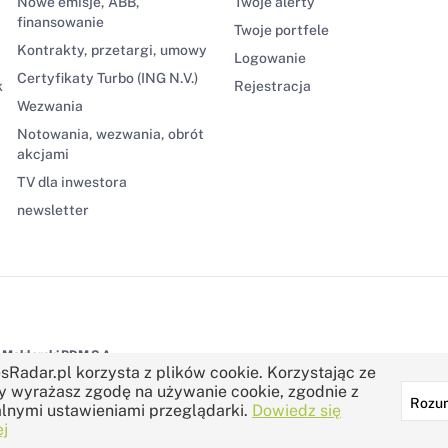
Nowe emisje, ABB,
Twoje alerty
finansowanie
Twoje portfele
Kontrakty, przetargi, umowy
Logowanie
Certyfikaty Turbo (ING N.V.)
k
Rejestracja
Wezwania
Notowania, wezwania, obrót
akcjami
TV dla inwestora
newsletter
Maklerski BDM S.A.
sRadar.pl korzysta z plików cookie. Korzystając ze
y wyrażasz zgodę na używanie cookie, zgodnie z
Rozu
lnymi ustawieniami przeglądarki.
Dowiedz się
j