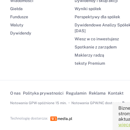
Wiadomości
Dywidendy i skup akcji
Giełda
Wyniki spółek
Fundusze
Perspektywy dla spółek
Waluty
Dywidendowe Analizy Spółe
[DAS]
Dywidendy
Wiesz w co inwestujesz
Spotkanie z zarządem
Maklerzy radzą
teksty Premium
O nas
Polityka prywatności
Regulamin
Reklama
Kontakt
Notowania GPW
opóźnione 15 min.
Notowania GPW/NC dostarcza
Dom 
Bizne
stron
Technologię dostarcza:
aktua
więce